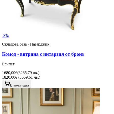
-
8
%
Складова база - Пазарджик
Комод - витрина с интарзия от бронз
Египет
1680,00€
(
3285,79 лв.
)
1820,00€ (3559,61 лв.)
В количката