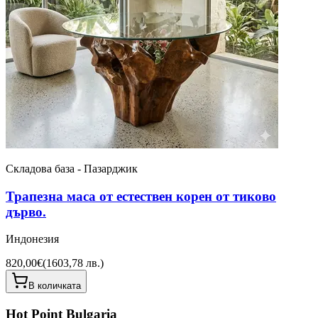
Складова база - Пазарджик
Трапезна маса от естествен корен от тиково
дърво.
Индонезия
820,00€
(
1603,78 лв.
)
В количката
Hot Point Bulgaria