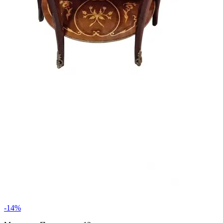
-
14
%