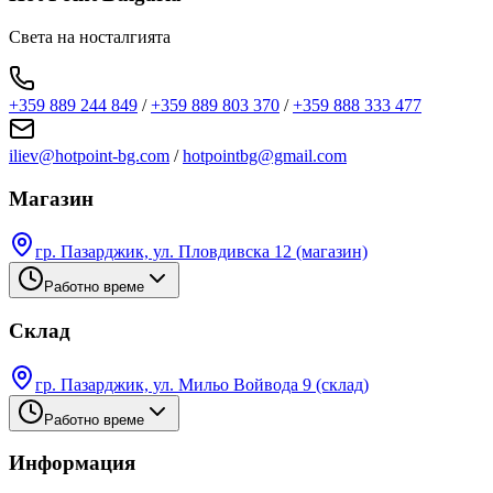
Света на носталгията
+359 889 244 849
/
+359 889 803 370
/
+359 888 333 477
iliev@hotpoint-bg.com
/
hotpointbg@gmail.com
Магазин
гр. Пазарджик, ул. Пловдивска 12 (магазин)
Работно време
Склад
гр. Пазарджик, ул. Мильо Войвода 9 (склад)
Работно време
Информация