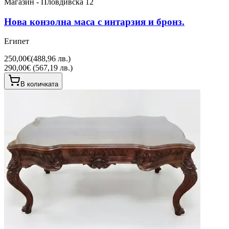
Магазин - Пловдивска 12
Нова конзолна маса с интарзия и бронз.
Египет
250,00€
(
488,96 лв.
)
290,00€ (567,19 лв.)
В количката