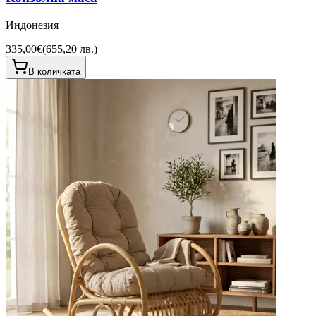
Индонезия
335,00€
(
655,20 лв.
)
В количката