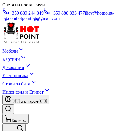
Света на носталгията
+359 889 244 849
+359 888 333 477
iliev@hotpoint-
bg.com
hotpointbg@gmail.com
Мебели
Картини
Декорации
Електроника
Стоки за бита
Индонезия и Египет
🇧🇬
Български
🇧🇬
Количка