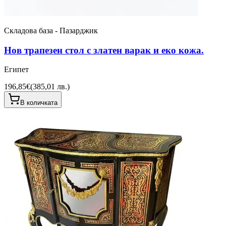
Складова база - Пазарджик
Нов трапезен стол с златен варак и еко кожа.
Египет
196,85€
(
385,01 лв.
)
В количката