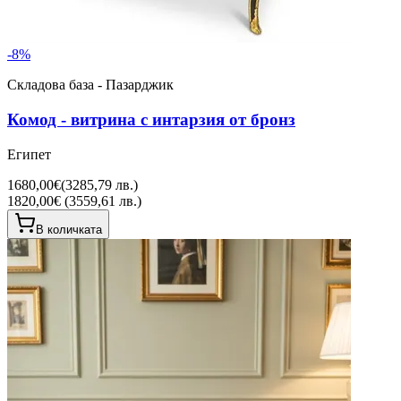
-
8
%
Складова база - Пазарджик
Комод - витрина с интарзия от бронз
Египет
1680,00€
(
3285,79 лв.
)
1820,00€ (3559,61 лв.)
В количката