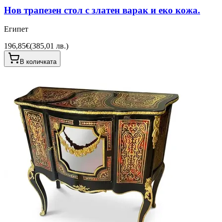
Нов трапезен стол с златен варак и еко кожа.
Египет
196,85€
(
385,01 лв.
)
В количката