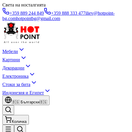
Света на носталгията
+359 889 244 849
+359 888 333 477
iliev@hotpoint-
bg.com
hotpointbg@gmail.com
Мебели
Картини
Декорации
Електроника
Стоки за бита
Индонезия и Египет
🇧🇬
Български
🇧🇬
Количка