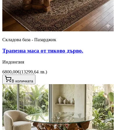
Складова база - Пазарджик
Трапезна маса от тиково дърво.
Индонезия
6800,00€
(
13299,64 лв.
)
В количката