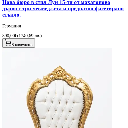
Нова бюро в стил Луи 15-ти от махагоново
дърво с три чекмеджета и предпазно фасетирано
стъкло.
Германия
890,00€
(
1740,69 лв.
)
В количката