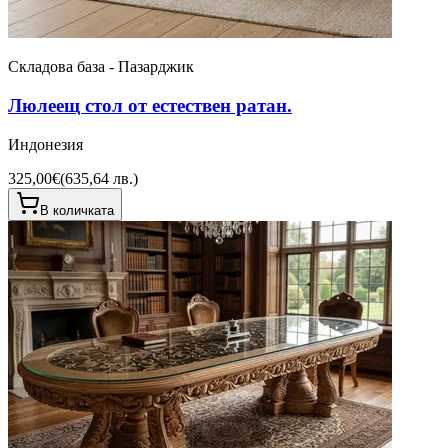
Складова база - Пазарджик
Люлеещ стол от естествен ратан.
Индонезия
325,00€
(
635,64 лв.
)
В количката