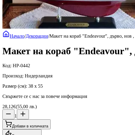
Начало
/
Декорации
/
Макет на кораб "Endeavour", дърво, нов 
Макет на кораб "Endeavour", 
Код
:
HP-0442
Произход
:
Нидерландия
Размер (см)
:
38 x 55
Свържете се с нас за повече информация
28,12€
(
55,00 лв.
)
1
Добави в количката