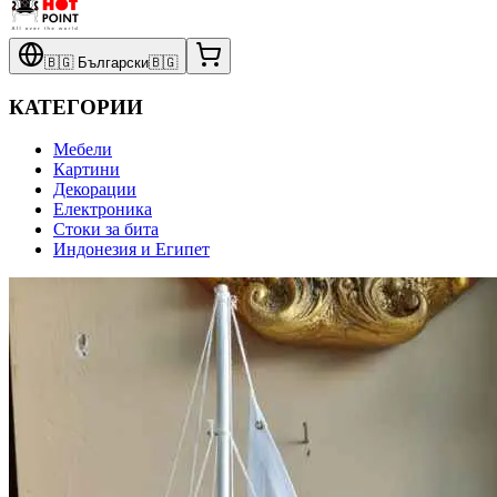
🇧🇬
Български
🇧🇬
КАТЕГОРИИ
Мебели
Картини
Декорации
Електроника
Стоки за бита
Индонезия и Египет