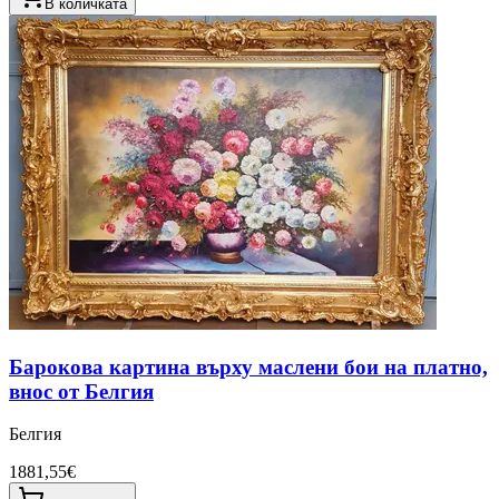
В количката
Барокова картина върху маслени бои на платно,
внос от Белгия
Белгия
1881,55€