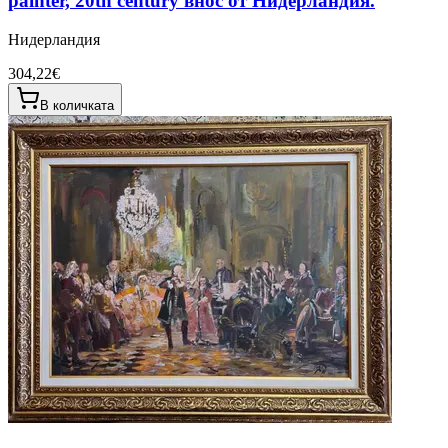
painter, 20th century внос от Нидерландия.
Нидерландия
304,22€
В количката