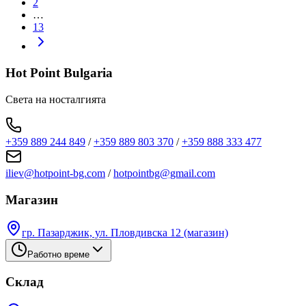
2
…
13
Hot Point Bulgaria
Света на носталгията
+359 889 244 849
/
+359 889 803 370
/
+359 888 333 477
iliev@hotpoint-bg.com
/
hotpointbg@gmail.com
Магазин
гр. Пазарджик, ул. Пловдивска 12 (магазин)
Работно време
Склад