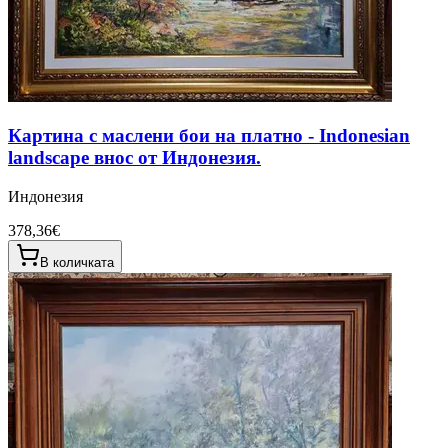
Картина с маслени бои на платно - Indonesian
landscape внос от Индонезия.
Индонезия
378,36€
В количката