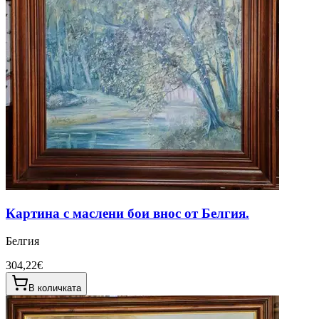
Картина с маслени бои внос от Белгия.
Белгия
304,22€
В количката