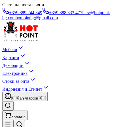
Света на носталгията
+359 889 244 849
+359 888 333 477
iliev@hotpoint-
bg.com
hotpointbg@gmail.com
Мебели
Картини
Декорации
Електроника
Стоки за бита
Индонезия и Египет
🇧🇬
Български
🇧🇬
Количка