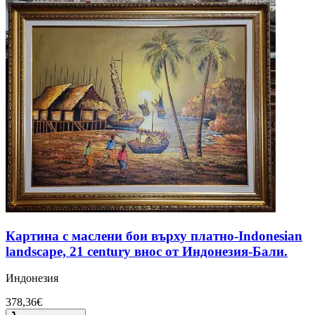
Картина с маслени бои върху платно-Indonesian
landscape, 21 century внос от Индонезия-Бали.
Индонезия
378,36€