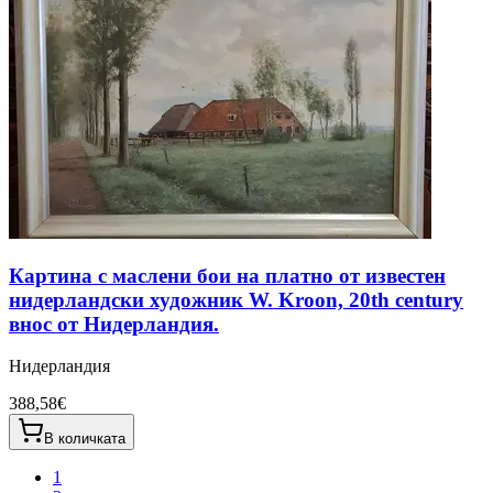
Картина с маслени бои на платно от известен
нидерландски художник W. Kroon, 20th century
внос от Нидерландия.
Нидерландия
388,58€
В количката
1