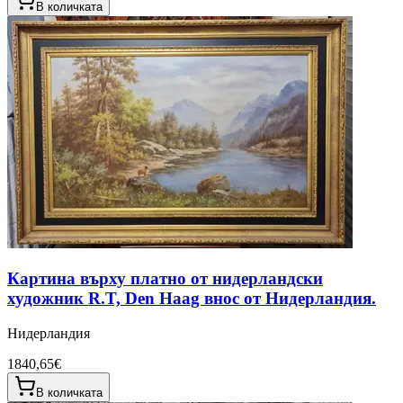
В количката
Картина върху платно от нидерландски
художник R.T, Den Haag внос от Нидерландия.
Нидерландия
1840,65€
В количката