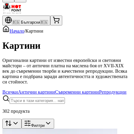
🇧🇬
Български
🇧🇬
Начало
/
Картини
Картини
Оригинални картини от известни европейски и световни
майстори – от антични платна на маслена боя от XVII-XIX
век до съвременни творби и качествени репродукции. Всяка
картина е подбрана заради автентичността и художествената
си стойност.
Всички
Антични картини
Съвременни картини
Репродукции
302 продукта
Филтри