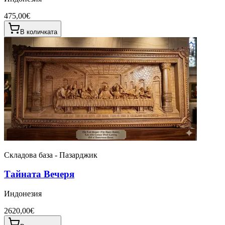
475,00€
В количката
Складова база - Пазарджик
Тайната Вечеря
Индонезия
2620,00€