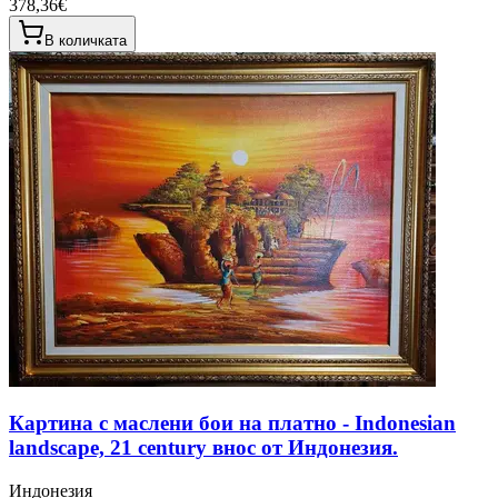
378,36€
В количката
Картина с маслени бои на платно - Indonesian
landscape, 21 century внос от Индонезия.
Индонезия