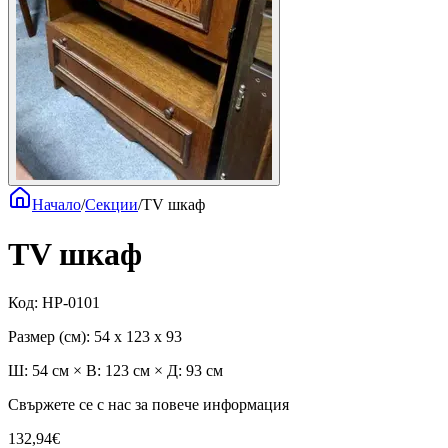
Начало
/
Секции
/
TV шкаф
TV шкаф
Код
:
HP-0101
Размер (см)
:
54 x 123 x 93
Ш: 54 см × В: 123 см × Д: 93 см
Свържете се с нас за повече информация
132,94€