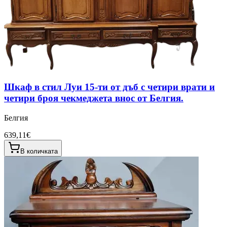
Шкаф в стил Луи 15-ти от дъб с четири врати и
четири броя чекмеджета внос от Белгия.
Белгия
639,11€
В количката