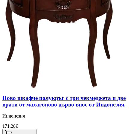
Ново шкафче полукръг с три чекмеджета и две
врати от махагоново дърво внос от Индонезия.
Индонезия
171,28€