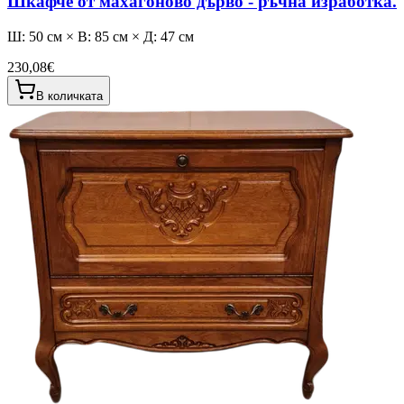
Шкафче от махагоново дърво - ръчна изработка.
Ш: 50 см × В: 85 см × Д: 47 см
230,08€
В количката