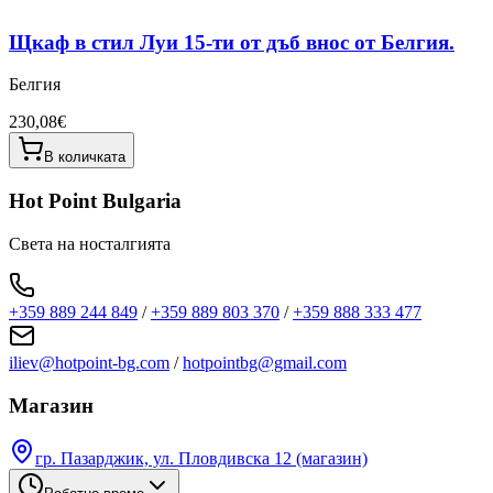
Щкаф в стил Луи 15-ти от дъб внос от Белгия.
Белгия
230,08€
В количката
Hot Point Bulgaria
Света на носталгията
+359 889 244 849
/
+359 889 803 370
/
+359 888 333 477
iliev@hotpoint-bg.com
/
hotpointbg@gmail.com
Магазин
гр. Пазарджик, ул. Пловдивска 12 (магазин)