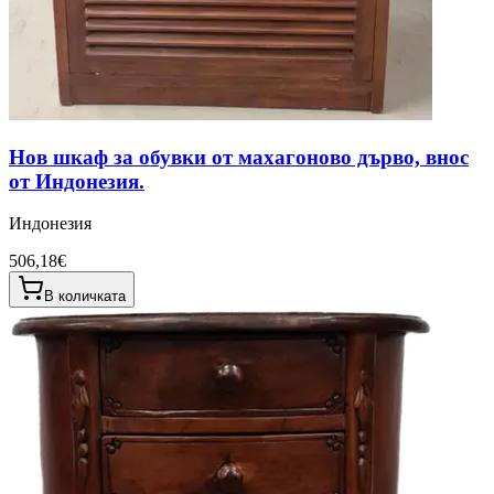
Нов шкаф за обувки от махагоново дърво, внос
от Индонезия.
Индонезия
506,18€
В количката