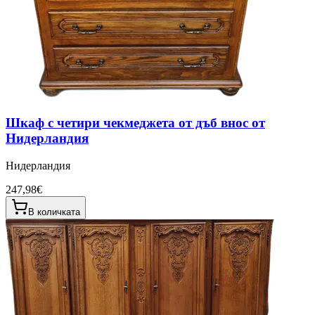
Шкаф с четири чекмеджета от дъб внос от
Нидерландия
Нидерландия
247,98€
В количката