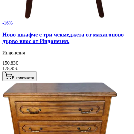
-
16
%
Ново шкафче с три чекмеджета от махагоново
дърво внос от Индонезия.
Индонезия
150,83€
178,95€
В количката