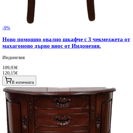
-
9
%
Ново помощно овално шкафче с 3 чекмеджета от
махагоново дърво внос от Индонезия.
Индонезия
109,93€
120,15€
В количката