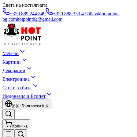
Света на носталгията
+359 889 244 849
+359 888 333 477
iliev@hotpoint-
bg.com
hotpointbg@gmail.com
Мебели
Картини
Декорации
Електроника
Стоки за бита
Индонезия и Египет
🇧🇬
Български
🇧🇬
Количка