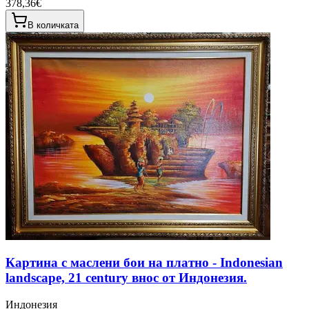
378,36€
В количката
Картина с маслени бои на платно - Indonesian
landscape, 21 century внос от Индонезия.
Индонезия