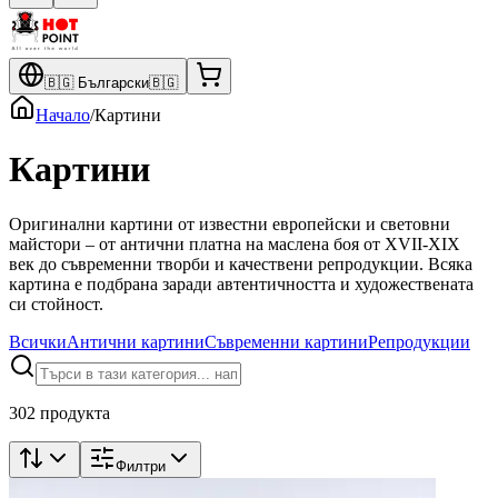
🇧🇬
Български
🇧🇬
Начало
/
Картини
Картини
Оригинални картини от известни европейски и световни
майстори – от антични платна на маслена боя от XVII-XIX
век до съвременни творби и качествени репродукции. Всяка
картина е подбрана заради автентичността и художествената
си стойност.
Всички
Антични картини
Съвременни картини
Репродукции
302 продукта
Филтри