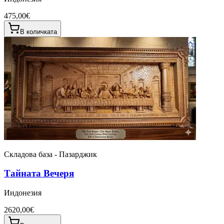
475,00€
В количката
Складова база - Пазарджик
Тайната Вечеря
Индонезия
2620,00€