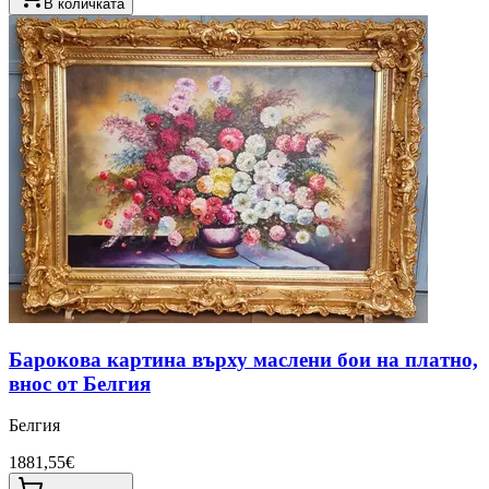
В количката
Барокова картина върху маслени бои на платно,
внос от Белгия
Белгия
1881,55€