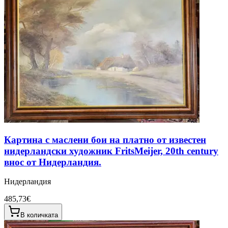
Картина с маслени бои на платно от известен
нидерландски художник FritsMeijer, 20th century
внос от Нидерландия.
Нидерландия
485,73€
В количката