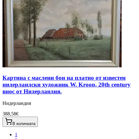
Картина с маслени бои на платно от известен
нидерландски художник W. Kroon, 20th century
внос от Нидерландия.
Нидерландия
388,58€
В количката
1