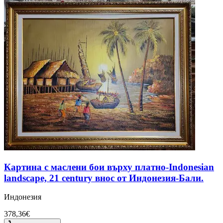
Картина с маслени бои върху платно-Indonesian
landscape, 21 century внос от Индонезия-Бали.
Индонезия
378,36€