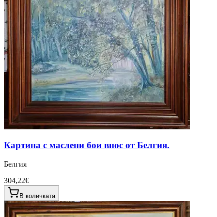
Картина с маслени бои внос от Белгия.
Белгия
304,22€
В количката