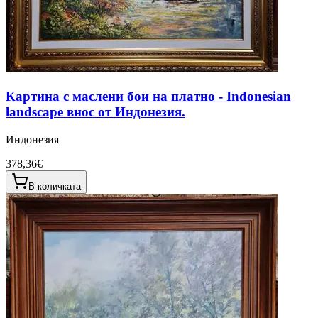
Картина с маслени бои на платно - Indonesian
landscape внос от Индонезия.
Индонезия
378,36€
В количката