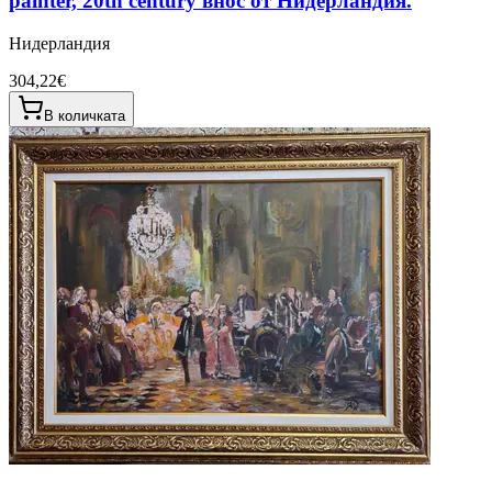
painter, 20th century внос от Нидерландия.
Нидерландия
304,22€
В количката