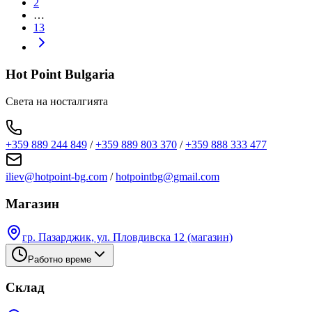
2
…
13
Hot Point Bulgaria
Света на носталгията
+359 889 244 849
/
+359 889 803 370
/
+359 888 333 477
iliev@hotpoint-bg.com
/
hotpointbg@gmail.com
Магазин
гр. Пазарджик, ул. Пловдивска 12 (магазин)
Работно време
Склад