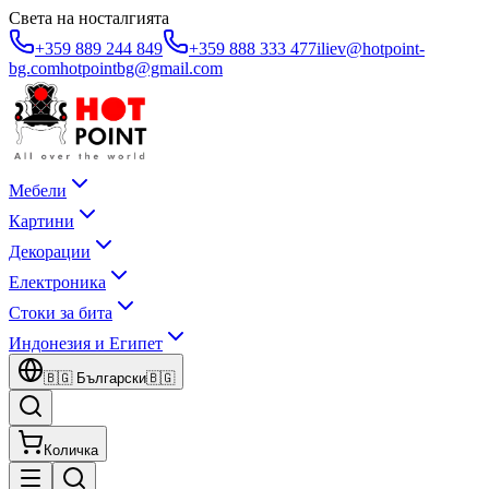
Света на носталгията
+359 889 244 849
+359 888 333 477
iliev@hotpoint-
bg.com
hotpointbg@gmail.com
Мебели
Картини
Декорации
Електроника
Стоки за бита
Индонезия и Египет
🇧🇬
Български
🇧🇬
Количка