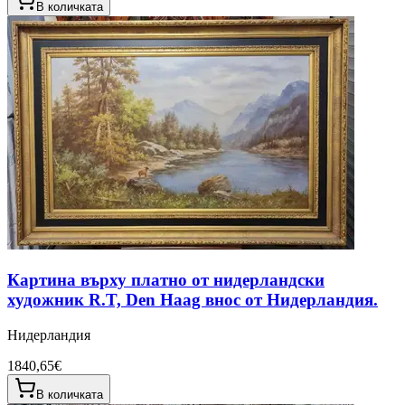
В количката
Картина върху платно от нидерландски
художник R.T, Den Haag внос от Нидерландия.
Нидерландия
1840,65€
В количката