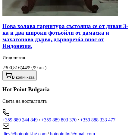
Нова холова гарнитура състояща се от диван 3-
ка и два широки фотьойли от дамаска и
махагоново дърво, дърворезба внос от
Индонезия.
Индонезия
2300,81€
(
4499,99 лв.
)
В количката
Hot Point Bulgaria
Света на носталгията
+359 889 244 849
/
+359 889 803 370
/
+359 888 333 477
iliev@hotpoint-bg.com
/
hotpointbg@gmail.com