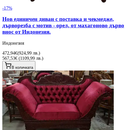
-
17
%
Нов единичен диван с поставка и чекмедже,
дърворезба с мотив - орел, от махагоново дърво
внос от Индонезия.
Индонезия
472,94€
(
924,99 лв.
)
567,53€ (1109,99 лв.)
В количката