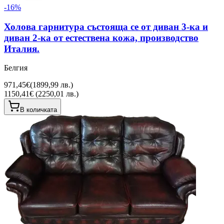
-
16
%
Холова гарнитура състояща се от диван 3-ка и
диван 2-ка от естествена кожа, производство
Италия.
Белгия
971,45€
(
1899,99 лв.
)
1150,41€ (2250,01 лв.)
В количката