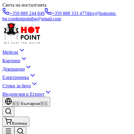
Света на носталгията
+359 889 244 849
+359 888 333 477
iliev@hotpoint-
bg.com
hotpointbg@gmail.com
Мебели
Картини
Декорации
Електроника
Стоки за бита
Индонезия и Египет
🇧🇬
Български
🇧🇬
Количка