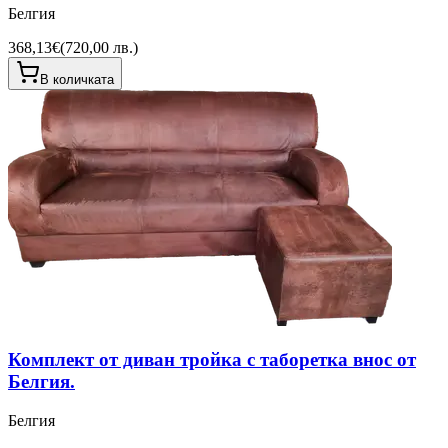
Белгия
368,13€
(
720,00 лв.
)
В количката
Комплект от диван тройка с таборетка внос от
Белгия.
Белгия