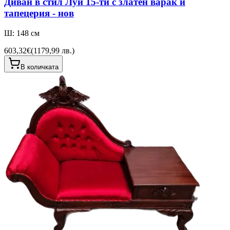
Диван в стил Луи 15-ти с златен варак и
тапецерия - нов
Ш: 148 см
603,32€
(
1179,99 лв.
)
В количката