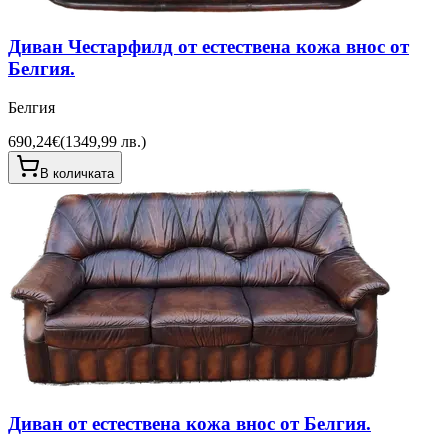
Диван Честарфилд от естествена кожа внос от
Белгия.
Белгия
690,24€
(
1349,99 лв.
)
В количката
Диван от естествена кожа внос от Белгия.