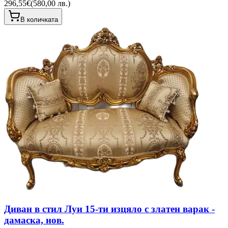
296,55€
(
580,00 лв.
)
В количката
Диван в стил Луи 15-ти изцяло с златен варак -
дамаска, нов.