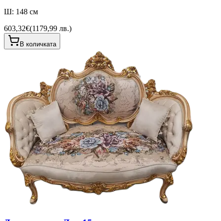
Ш: 148 см
603,32€
(
1179,99 лв.
)
В количката