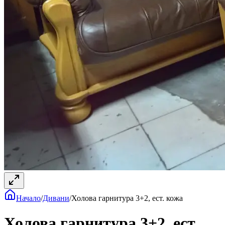
Начало
/
Дивани
/
Холова гарнитура 3+2, ест. кожа
Холова гарнитура 3+2, ест.