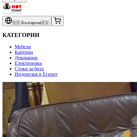
🇧🇬
Български
🇧🇬
КАТЕГОРИИ
Мебели
Картини
Декорации
Електроника
Стоки за бита
Индонезия и Египет