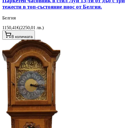
Паркетен часовник в стил Луи 15-ти от дъб с три
тежести в топ-състояние внос от Белгия.
Белгия
1150,41€
(
2250,01 лв.
)
В количката