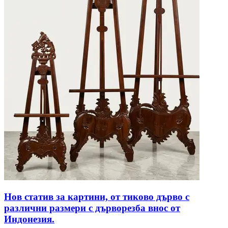
Нов статив за картини, от тиково дърво с
различни размери с дърворезба внос от
Индонезия.