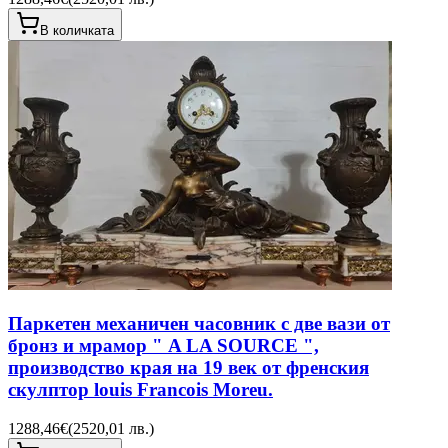
В количката
Паркетен механичен часовник с две вази от
бронз и мрамор " A LA SOURCE ",
производство края на 19 век от френския
скулптор louis Francois Moreu.
1288,46€
(
2520,01 лв.
)