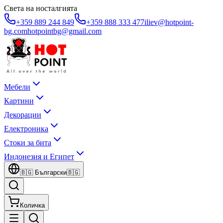
Света на носталгията
+359 889 244 849
+359 888 333 477
iliev@hotpoint-
bg.com
hotpointbg@gmail.com
Мебели
Картини
Декорации
Електроника
Стоки за бита
Индонезия и Египет
🇧🇬
Български
🇧🇬
Количка