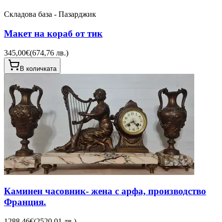
Складова база - Пазарджик
Макет на кораб от тик
345,00€
(
674,76 лв.
)
В количката
Каминен часовник- жена с арфа, производство
Франция.
1288,46€
(
2520,01 лв.
)