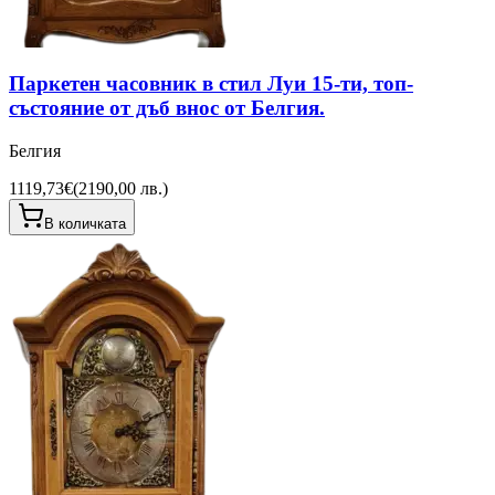
Паркетен часовник в стил Луи 15-ти, топ-
състояние от дъб внос от Белгия.
Белгия
1119,73€
(
2190,00 лв.
)
В количката