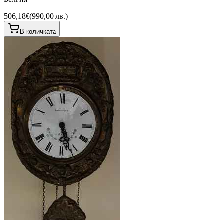
506,18€
(
990,00 лв.
)
В количката