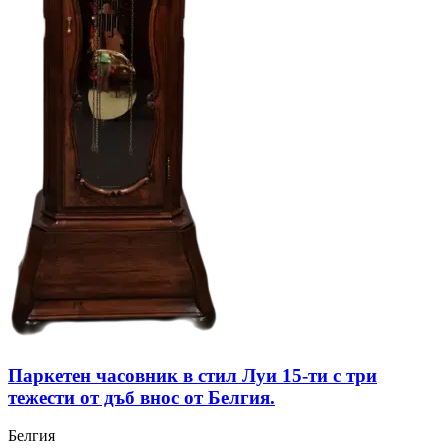
Паркетен часовник в стил Луи 15-ти с три
тежести от дъб внос от Белгия.
Белгия