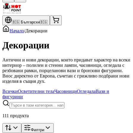
🇧🇬
Български
🇧🇬
Начало
/
Декорации
Декорации
Антични и нови декорации, които придават характер на всеки
интериор – полилеи и стенни лампи, часовници, огледала с
резбовани рамки, порцеланови вази и бронзови фигурини.
Внос директно от Европа, съчетан с грижливо подбрани нови
изделия в същия дух.
Всички
Осветителни тела
Часовници
Огледала
Вази и
фигурини
111 продукта
Филтри