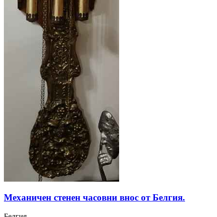
Механичен стенен часовни внос от Белгия.
Белгия