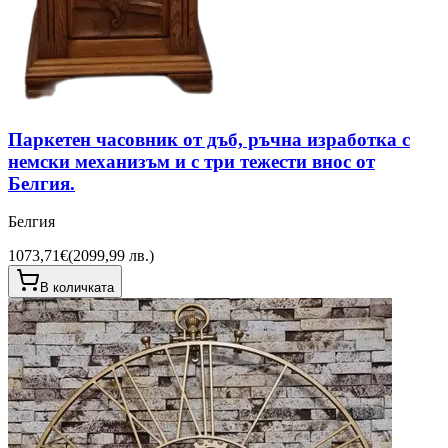
Паркетен часовник от дъб, ръчна изработка с
немски механизъм и с три тежести внос от
Белгия.
Белгия
1073,71€
(
2099,99 лв.
)
В количката