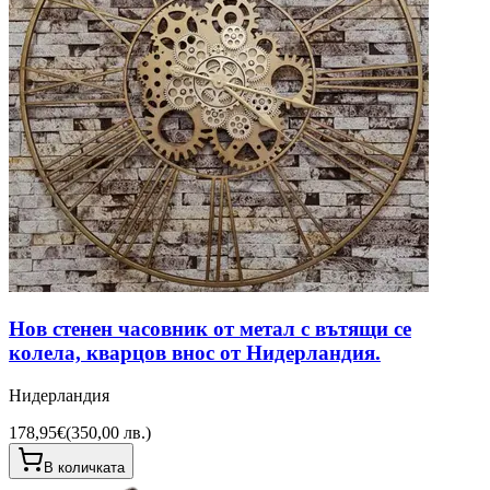
Нов стенен часовник от метал с вътящи се
колела, кварцов внос от Нидерландия.
Нидерландия
178,95€
(
350,00 лв.
)
В количката