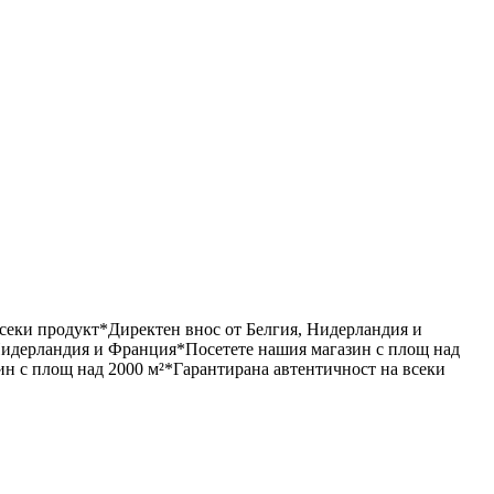
всеки продукт
*
Директен внос от Белгия, Нидерландия и
Нидерландия и Франция
*
Посетете нашия магазин с площ над
ин с площ над 2000 м²
*
Гарантирана автентичност на всеки