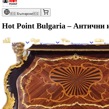
🇧🇬
Български
🇧🇬
Hot Point Bulgaria – Антични
Мебели
Картини
Декорации
Ел