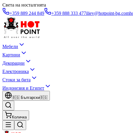
Света на носталгията
+359 889 244 849
+359 888 333 477
iliev@hotpoint-bg.com
h
Мебели
Картини
Декорации
Електроника
Стоки за бита
Индонезия и Египет
🇧🇬
Български
🇧🇬
Количка