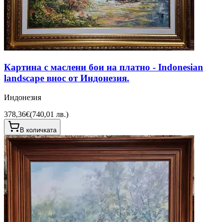
Картина с маслени бои на платно - Indonesian
landscape внос от Индонезия.
Индонезия
378,36€
(
740,01 лв.
)
В количката