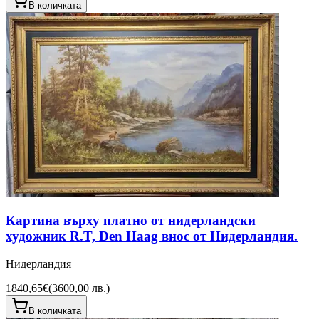
В количката
Картина върху платно от нидерландски
художник R.T, Den Haag внос от Нидерландия.
Нидерландия
1840,65€
(
3600,00 лв.
)
В количката