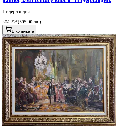
painter, 20th century внос от Нидерландия.
Нидерландия
304,22€
(
595,00 лв.
)
В количката