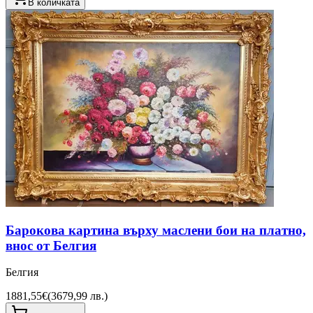
В количката
Барокова картина върху маслени бои на платно,
внос от Белгия
Белгия
1881,55€
(
3679,99 лв.
)