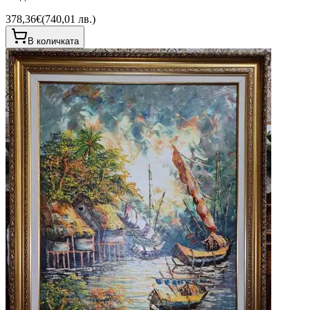
378,36€
(
740,01 лв.
)
В количката