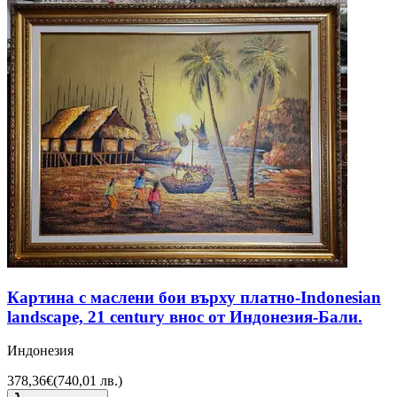
Картина с маслени бои върху платно-Indonesian
landscape, 21 century внос от Индонезия-Бали.
Индонезия
378,36€
(
740,01 лв.
)