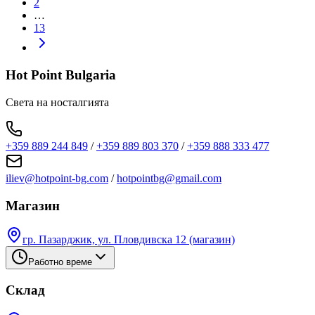
2
…
13
Hot Point Bulgaria
Света на носталгията
+359 889 244 849
/
+359 889 803 370
/
+359 888 333 477
iliev@hotpoint-bg.com
/
hotpointbg@gmail.com
Магазин
гр. Пазарджик, ул. Пловдивска 12 (магазин)
Работно време
Склад