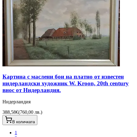
Картина с маслени бои на платно от известен
нидерландски художник W. Kroon, 20th century
внос от Нидерландия.
Нидерландия
388,58€
(
760,00 лв.
)
В количката
1