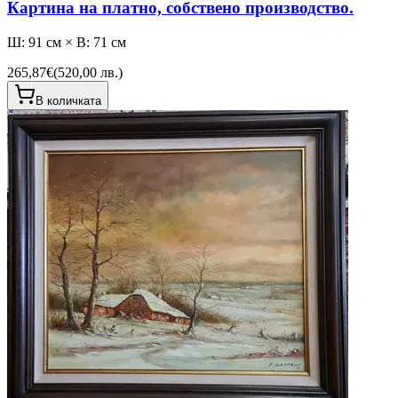
Картина на платно, собствено производство.
Ш: 91 см × В: 71 см
265,87€
(
520,00 лв.
)
В количката