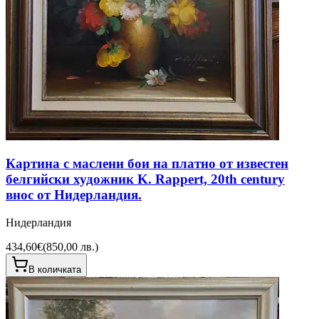
Картина с маслени бои на платно от известен
белгийски художник K. Rappert, 20th century
внос от Нидерландия.
Нидерландия
434,60€
(
850,00 лв.
)
В количката