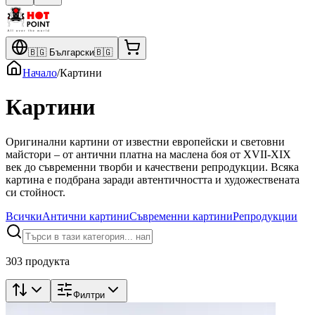
🇧🇬
Български
🇧🇬
Начало
/
Картини
Картини
Оригинални картини от известни европейски и световни
майстори – от антични платна на маслена боя от XVII-XIX
век до съвременни творби и качествени репродукции. Всяка
картина е подбрана заради автентичността и художествената
си стойност.
Всички
Антични картини
Съвременни картини
Репродукции
303 продукта
Филтри