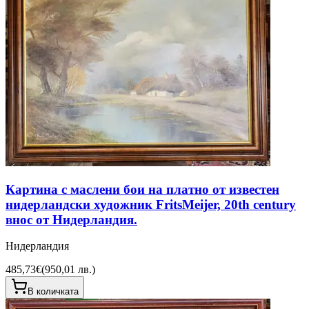
Картина с маслени бои на платно от известен
нидерландски художник FritsMeijer, 20th century
внос от Нидерландия.
Нидерландия
485,73€
(
950,01 лв.
)
В количката