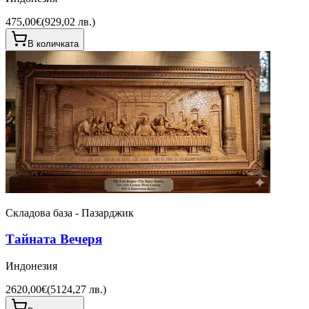
475,00€
(
929,02 лв.
)
В количката
Складова база - Пазарджик
Тайната Вечеря
Индонезия
2620,00€
(
5124,27 лв.
)