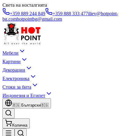
Света на носталгията
+359 889 244 849
+359 888 333 477
iliev@hotpoint-
bg.com
hotpointbg@gmail.com
Мебели
Картини
Декорации
Електроника
Стоки за бита
Индонезия и Египет
🇧🇬
Български
🇧🇬
Количка