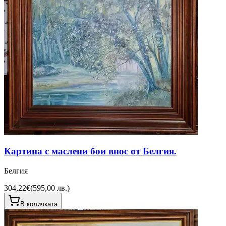
Картина с маслени бои внос от Белгия.
Белгия
304,22€
(
595,00 лв.
)
В количката