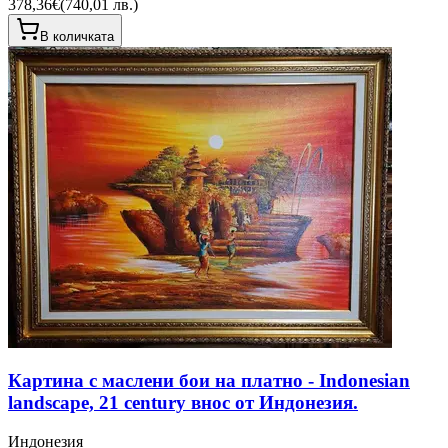
378,36€
(
740,01 лв.
)
В количката
Картина с маслени бои на платно - Indonesian
landscape, 21 century внос от Индонезия.
Индонезия