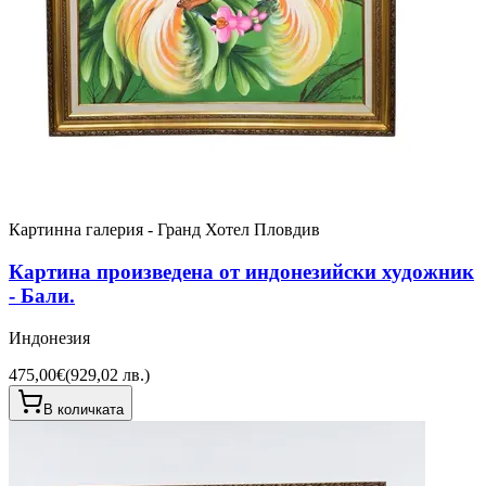
Картинна галерия - Гранд Хотел Пловдив
Картина произведена от индонезийски художник
- Бали.
Индонезия
475,00€
(
929,02 лв.
)
В количката