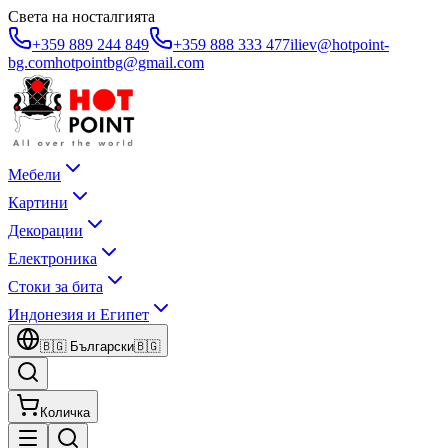
Света на носталгията
+359 889 244 849
+359 888 333 477
iliev@hotpoint-
bg.com
hotpointbg@gmail.com
Мебели
Картини
Декорации
Електроника
Стоки за бита
Индонезия и Египет
🇧🇬
Български
🇧🇬
Количка