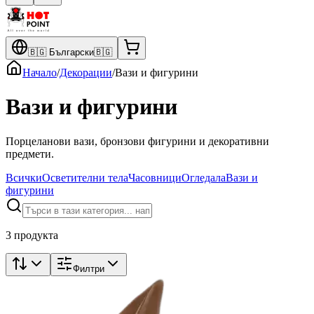
🇧🇬
Български
🇧🇬
Начало
/
Декорации
/
Вази и фигурини
Вази и фигурини
Порцеланови вази, бронзови фигурини и декоративни
предмети.
Всички
Осветителни тела
Часовници
Огледала
Вази и
фигурини
3 продукта
Филтри