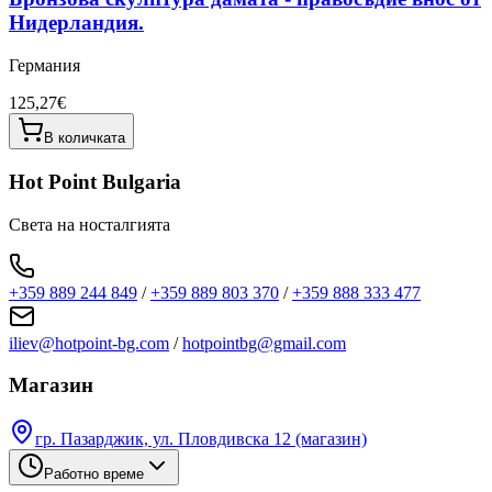
Нидерландия.
Германия
125,27€
В количката
Hot Point Bulgaria
Света на носталгията
+359 889 244 849
/
+359 889 803 370
/
+359 888 333 477
iliev@hotpoint-bg.com
/
hotpointbg@gmail.com
Магазин
гр. Пазарджик, ул. Пловдивска 12 (магазин)
Работно време