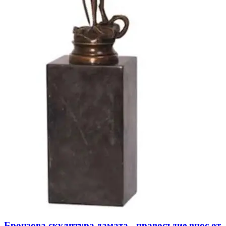
Бронзова скулптура дамата - правосъдие внос от