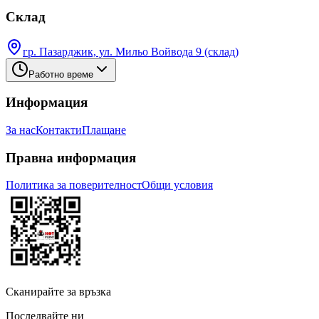
Склад
гр. Пазарджик, ул. Мильо Войвода 9 (склад)
Работно време
Информация
За нас
Контакти
Плащане
Правна информация
Политика за поверителност
Общи условия
Сканирайте за връзка
Последвайте ни