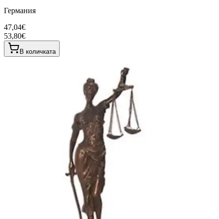
Германия
47,04€
53,80€
В количката