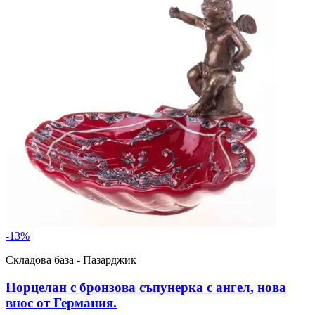
-
13
%
Складова база - Пазарджик
Порцелан с бронзова съпунерка с ангел, нова
внос от Германия.