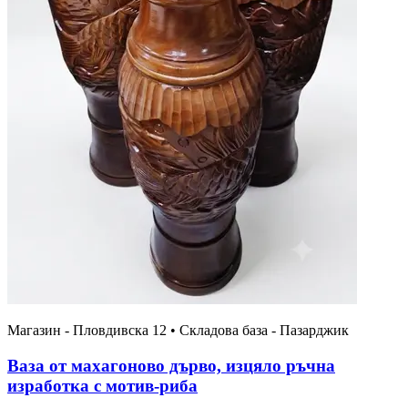
Магазин - Пловдивска 12 • Складова база - Пазарджик
Ваза от махагоново дърво, изцяло ръчна
изработка с мотив-риба