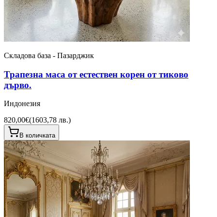
Складова база - Пазарджик
Трапезна маса от естествен корен от тиково
дърво.
Индонезия
820,00€
(
1603,78 лв.
)
В количката