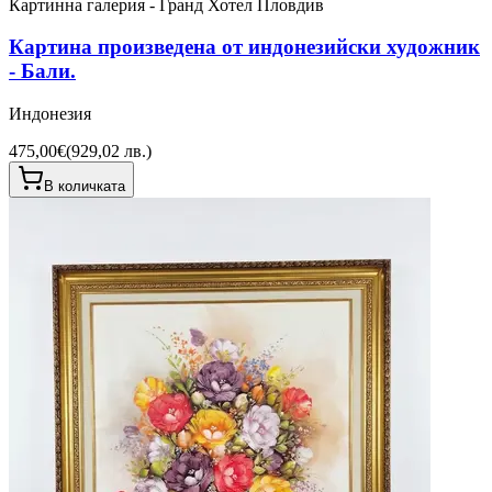
Картинна галерия - Гранд Хотел Пловдив
Картина произведена от индонезийски художник
- Бали.
Индонезия
475,00€
(
929,02 лв.
)
В количката