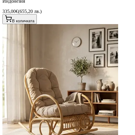
Индонезия
335,00€
(
655,20 лв.
)
В количката