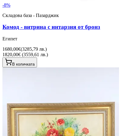
-
8
%
Складова база - Пазарджик
Комод - витрина с интарзия от бронз
Египет
1680,00€
(
3285,79 лв.
)
1820,00€ (3559,61 лв.)
В количката