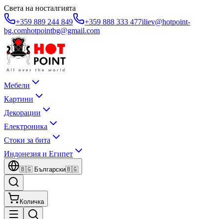
Света на носталгията
+359 889 244 849
+359 888 333 477
iliev@hotpoint-
bg.com
hotpointbg@gmail.com
Мебели
Картини
Декорации
Електроника
Стоки за бита
Индонезия и Египет
🇧🇬
Български
🇧🇬
Количка