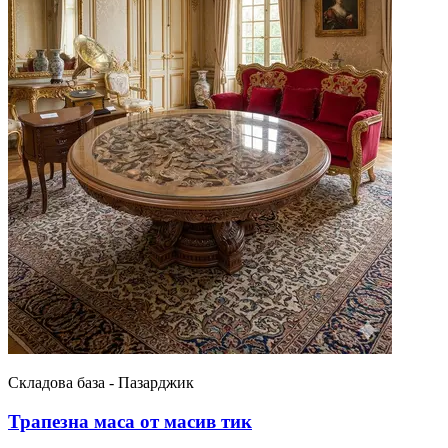
Складова база - Пазарджик
Трапезна маса от масив тик