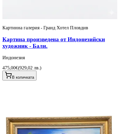
Картинна галерия - Гранд Хотел Пловдив
Картина произведена от Индонезийски
художник - Бали.
Индонезия
475,00€
(
929,02 лв.
)
В количката