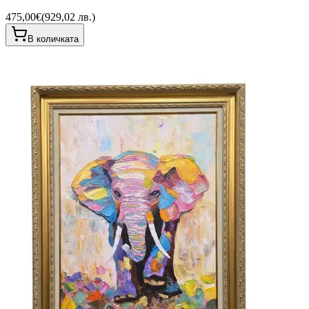
475,00€
(
929,02 лв.
)
В количката