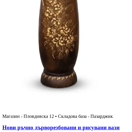
Магазин - Пловдивска 12 • Складова база - Пазарджик
Нови ръчно дърворезбовани и рисувани вази