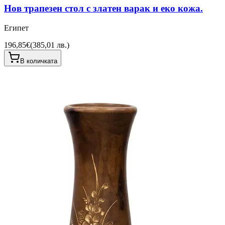
Нов трапезен стол с златен варак и еко кожа.
Египет
196,85€
(
385,01 лв.
)
В количката