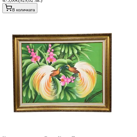
475,00€
(
929,02 лв.
)
В количката