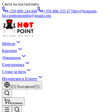
Света на носталгията
+359 889 244 849
+359 888 333 477
iliev@hotpoint-
bg.com
hotpointbg@gmail.com
Мебели
Картини
Декорации
Електроника
Стоки за бита
Индонезия и Египет
🇧🇬
Български
🇧🇬
Количка