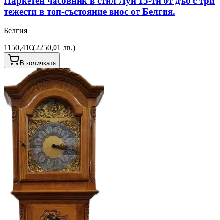
Паркетен часовник в стил Луи 15-ти от дъб с три
тежести в топ-състояние внос от Белгия.
Белгия
1150,41€
(
2250,01 лв.
)
В количката