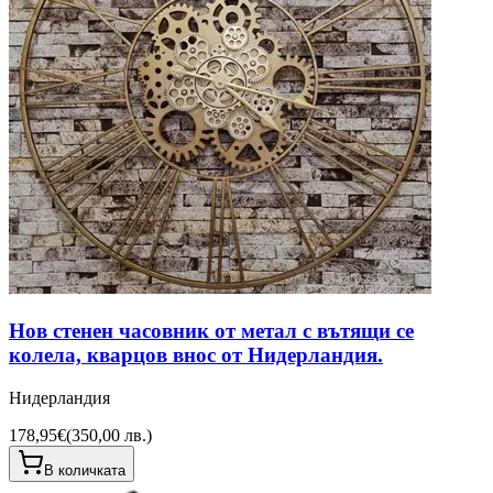
Нов стенен часовник от метал с вътящи се
колела, кварцов внос от Нидерландия.
Нидерландия
178,95€
(
350,00 лв.
)
В количката