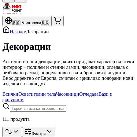
🇧🇬
Български
🇧🇬
Начало
/
Декорации
Декорации
Антични и нови декорации, които придават характер на всеки
интериор – полилеи и стенни лампи, часовници, огледала с
резбовани рамки, порцеланови вази и бронзови фигурини.
Внос директно от Европа, съчетан с грижливо подбрани нови
изделия в същия дух.
Всички
Осветителни тела
Часовници
Огледала
Вази и
фигурини
111 продукта
Филтри