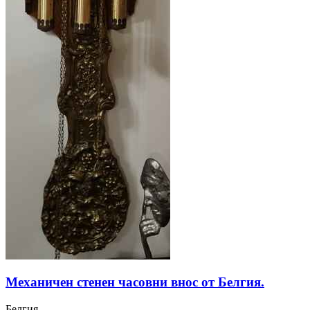
Механичен стенен часовни внос от Белгия.
Белгия