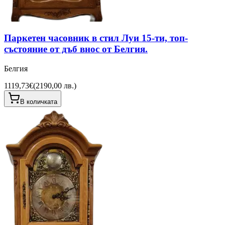
Паркетен часовник в стил Луи 15-ти, топ-
състояние от дъб внос от Белгия.
Белгия
1119,73€
(
2190,00 лв.
)
В количката