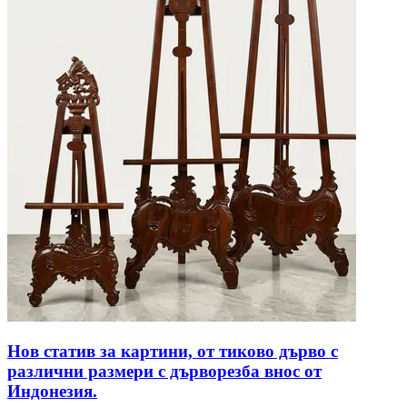
Нов статив за картини, от тиково дърво с
различни размери с дърворезба внос от
Индонезия.