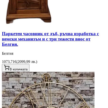
Паркетен часовник от дъб, ръчна изработка с
немски механизъм и с три тежести внос от
Белгия.
Белгия
1073,71€
(
2099,99 лв.
)
В количката