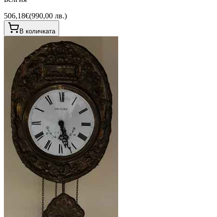
506,18€
(
990,00 лв.
)
В количката