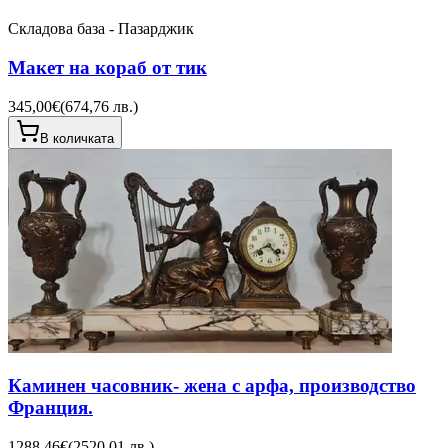
Складова база - Пазарджик
Макет на кораб от тик
345,00€
(
674,76 лв.
)
В количката
Каминен часовник- жена с арфа, производство
Франция.
1288,46€
(
2520,01 лв.
)