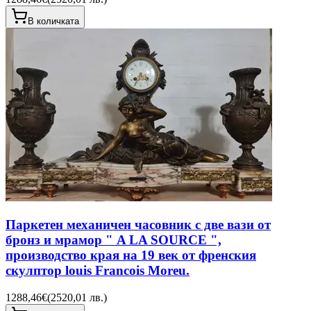
В количката
Паркетен механичен часовник с две вази от
бронз и мрамор " A LA SOURCE ",
производство края на 19 век от френския
скулптор louis Francois Moreu.
1288,46€
(
2520,01 лв.
)