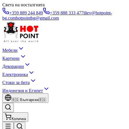
Света на носталгията
+359 889 244 849
+359 888 333 477
iliev@hotpoint-
bg.com
hotpointbg@gmail.com
Мебели
Картини
Декорации
Електроника
Стоки за бита
Индонезия и Египет
🇧🇬
Български
🇧🇬
Количка