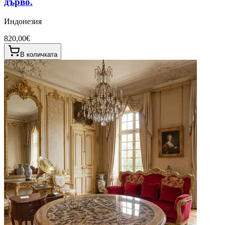
дърво.
Индонезия
820,00€
В количката