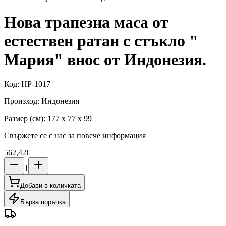
Нова трапезна маса от
естествен ратан с стъкло "
Мария" внос от Индонезия.
Код
:
HP-1017
Произход
:
Индонезия
Размер (см)
:
177 x 77 x 99
Свържете се с нас за повече информация
562,42€
1
Добави в количката
Бърза поръчка