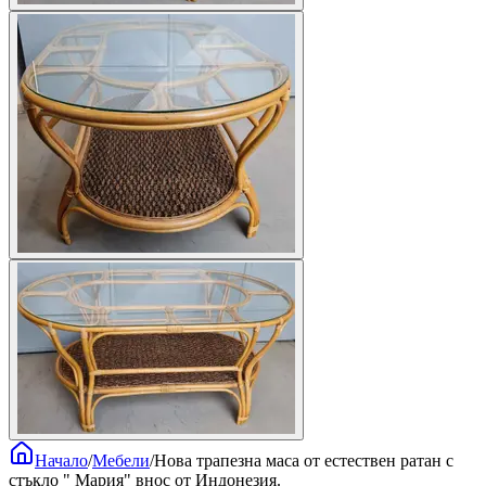
Начало
/
Мебели
/
Нова трапезна маса от естествен ратан с
стъкло " Мария" внос от Индонезия.