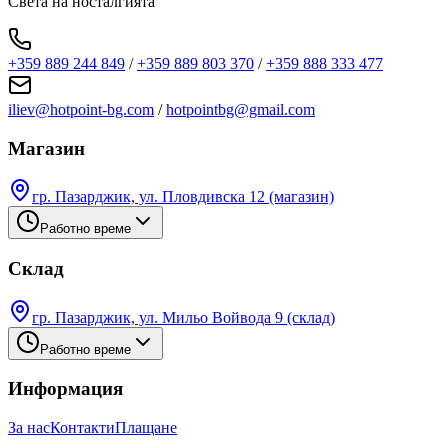
Света на носталгията
+359 889 244 849
/
+359 889 803 370
/
+359 888 333 477
iliev@hotpoint-bg.com
/
hotpointbg@gmail.com
Магазин
гр. Пазарджик, ул. Пловдивска 12 (магазин)
Работно време
Склад
гр. Пазарджик, ул. Мильо Войвода 9 (склад)
Работно време
Информация
За нас
Контакти
Плащане