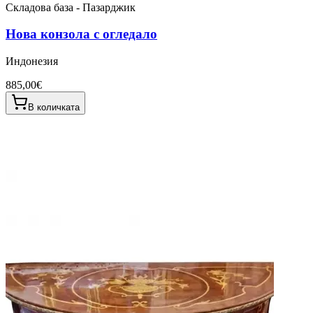
Складова база - Пазарджик
Нова конзола с огледало
Индонезия
885,00€
В количката