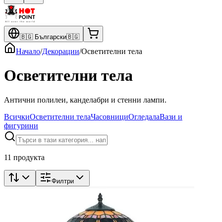
🇧🇬
Български
🇧🇬
Начало
/
Декорации
/
Осветителни тела
Осветителни тела
Антични полилеи, канделабри и стенни лампи.
Всички
Осветителни тела
Часовници
Огледала
Вази и
фигурини
11 продукта
Филтри