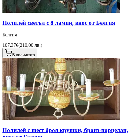
Полилей светъл с 8 лампи, внос от Белгия
Белгия
107,37€
(
210,00 лв.
)
В количката
Полилей с шест броя крушки, бронз-порцелан,
внос от Белгия