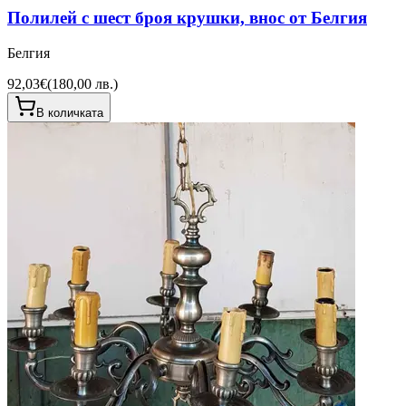
Полилей с шест броя крушки, внос от Белгия
Белгия
92,03€
(
180,00 лв.
)
В количката