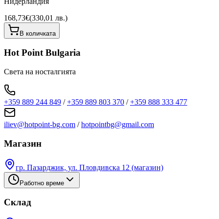
Нидерландия
168,73€
(
330,01 лв.
)
В количката
Hot Point Bulgaria
Света на носталгията
+359 889 244 849
/
+359 889 803 370
/
+359 888 333 477
iliev@hotpoint-bg.com
/
hotpointbg@gmail.com
Магазин
гр. Пазарджик, ул. Пловдивска 12 (магазин)
Работно време
Склад