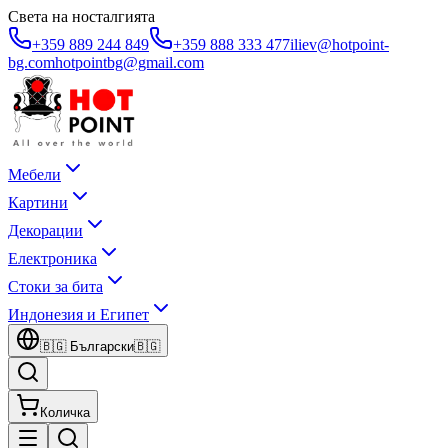
Света на носталгията
+359 889 244 849
+359 888 333 477
iliev@hotpoint-
bg.com
hotpointbg@gmail.com
Мебели
Картини
Декорации
Електроника
Стоки за бита
Индонезия и Египет
🇧🇬
Български
🇧🇬
Количка