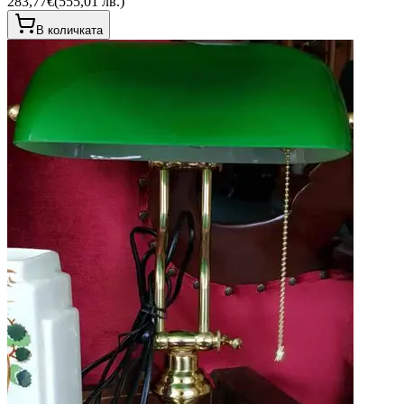
283,77€
(
555,01 лв.
)
В количката