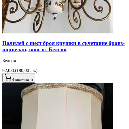
Полилей с шест броя крушки в съчетание бронз-
порцелан, внос от Белгия
Белгия
92,03€
(
180,00 лв.
)
В количката