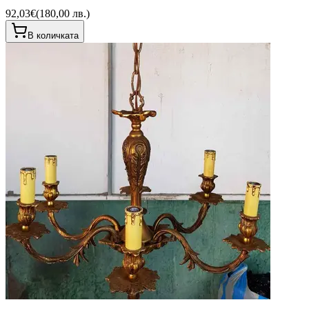
92,03€
(
180,00 лв.
)
В количката