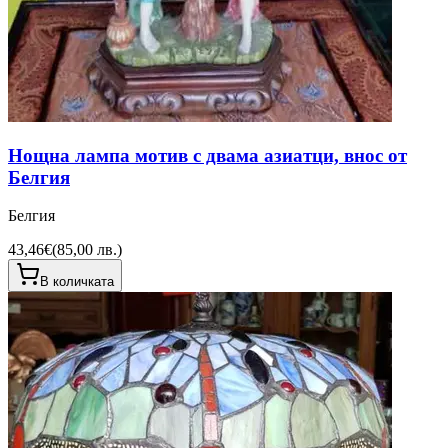
Нощна лампа мотив с двама азиатци, внос от
Белгия
Белгия
43,46€
(
85,00 лв.
)
В количката