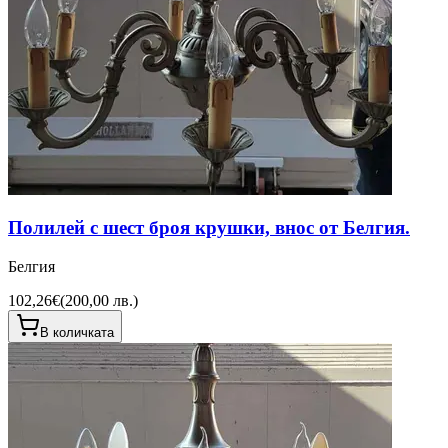
Полилей с шест броя крушки, внос от Белгия.
Белгия
102,26€
(
200,00 лв.
)
В количката