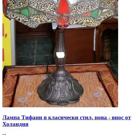
Лампа Тифани в класически стил, нова - внос от
Холандия