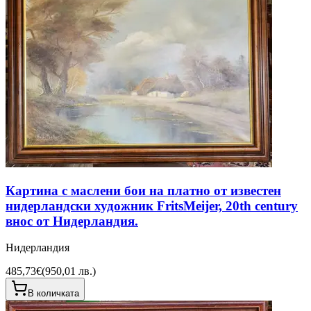
Картина с маслени бои на платно от известен
нидерландски художник FritsMeijer, 20th century
внос от Нидерландия.
Нидерландия
485,73€
(
950,01 лв.
)
В количката