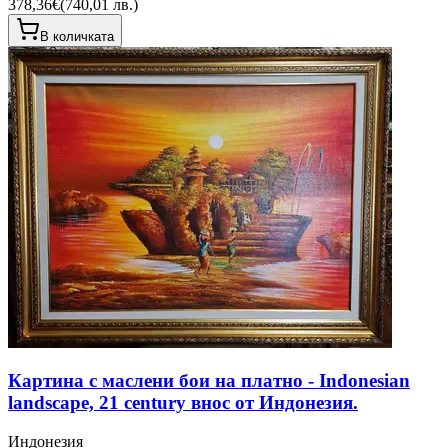
378,36€
(
740,01 лв.
)
В количката
Картина с маслени бои на платно - Indonesian
landscape, 21 century внос от Индонезия.
Индонезия