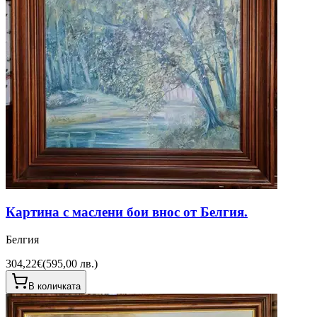
Картина с маслени бои внос от Белгия.
Белгия
304,22€
(
595,00 лв.
)
В количката