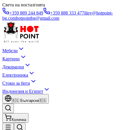
Света на носталгията
+359 889 244 849
+359 888 333 477
iliev@hotpoint-
bg.com
hotpointbg@gmail.com
Мебели
Картини
Декорации
Електроника
Стоки за бита
Индонезия и Египет
🇧🇬
Български
🇧🇬
Количка