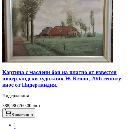
Картина с маслени бои на платно от известен
нидерландски художник W. Kroon, 20th century
внос от Нидерландия.
Нидерландия
388,58€
(
760,00 лв.
)
В количката
1