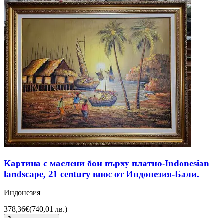
Картина с маслени бои върху платно-Indonesian
landscape, 21 century внос от Индонезия-Бали.
Индонезия
378,36€
(
740,01 лв.
)