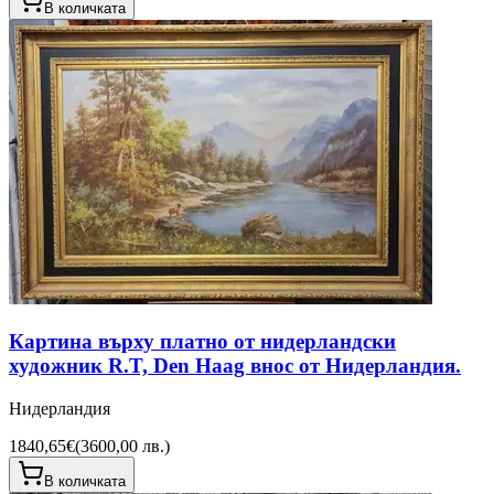
В количката
Картина върху платно от нидерландски
художник R.T, Den Haag внос от Нидерландия.
Нидерландия
1840,65€
(
3600,00 лв.
)
В количката