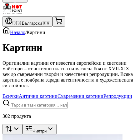
🇧🇬
Български
🇧🇬
Начало
/
Картини
Картини
Оригинални картини от известни европейски и световни
майстори – от антични платна на маслена боя от XVII-XIX
век до съвременни творби и качествени репродукции. Всяка
картина е подбрана заради автентичността и художествената
си стойност.
Всички
Антични картини
Съвременни картини
Репродукции
302 продукта
Филтри