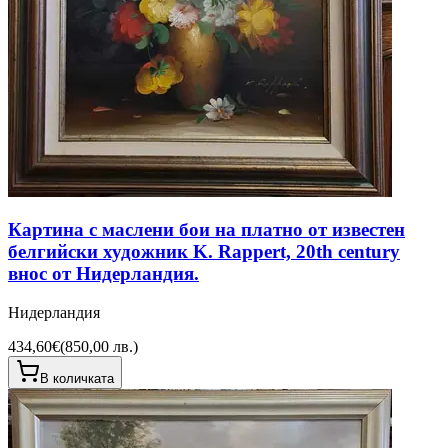
Картина с маслени бои на платно от известен
белгийски художник K. Rappert, 20th century
внос от Нидерландия.
Нидерландия
434,60€
(
850,00 лв.
)
В количката