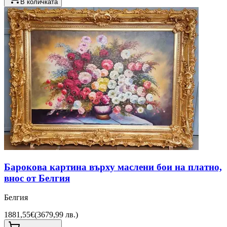
В количката
Барокова картина върху маслени бои на платно,
внос от Белгия
Белгия
1881,55€
(
3679,99 лв.
)