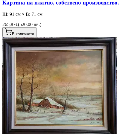
Картина на платно, собствено производство.
Ш: 91 см × В: 71 см
265,87€
(
520,00 лв.
)
В количката