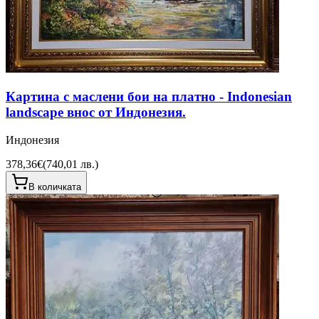
Картина с маслени бои на платно - Indonesian
landscape внос от Индонезия.
Индонезия
378,36€
(
740,01 лв.
)
В количката