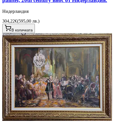
painter, 20th century внос от Нидерландия.
Нидерландия
304,22€
(
595,00 лв.
)
В количката