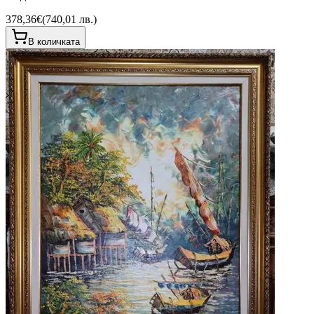
378,36€
(
740,01 лв.
)
В количката