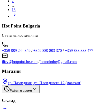
2
…
13
Hot Point Bulgaria
Света на носталгията
+359 889 244 849
/
+359 889 803 370
/
+359 888 333 477
iliev@hotpoint-bg.com
/
hotpointbg@gmail.com
Магазин
гр. Пазарджик, ул. Пловдивска 12 (магазин)
Работно време
Склад