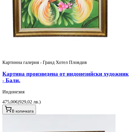
Картинна галерия - Гранд Хотел Пловдив
Картина произведена от индонезийски художник
- Бали.
Индонезия
475,00€
(
929,02 лв.
)
В количката