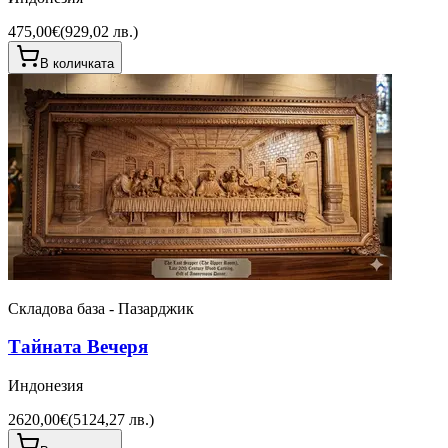
475,00€
(
929,02 лв.
)
В количката
Складова база - Пазарджик
Тайната Вечеря
Индонезия
2620,00€
(
5124,27 лв.
)