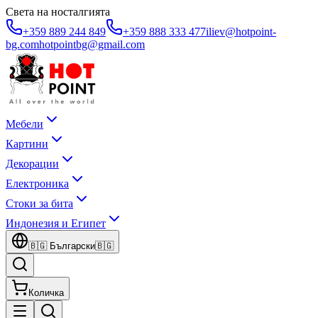
Света на носталгията
+359 889 244 849
+359 888 333 477
iliev@hotpoint-
bg.com
hotpointbg@gmail.com
Мебели
Картини
Декорации
Електроника
Стоки за бита
Индонезия и Египет
🇧🇬
Български
🇧🇬
Количка