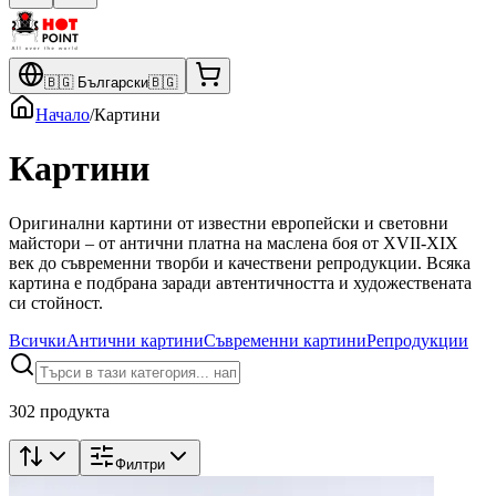
🇧🇬
Български
🇧🇬
Начало
/
Картини
Картини
Оригинални картини от известни европейски и световни
майстори – от антични платна на маслена боя от XVII-XIX
век до съвременни творби и качествени репродукции. Всяка
картина е подбрана заради автентичността и художествената
си стойност.
Всички
Антични картини
Съвременни картини
Репродукции
302 продукта
Филтри