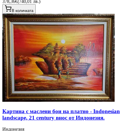
378,36€
(
740,01 лв.
)
В количката
Картина с маслени бои на платно - Indonesian
landscape, 21 century внос от Индонезия.
Индонезия