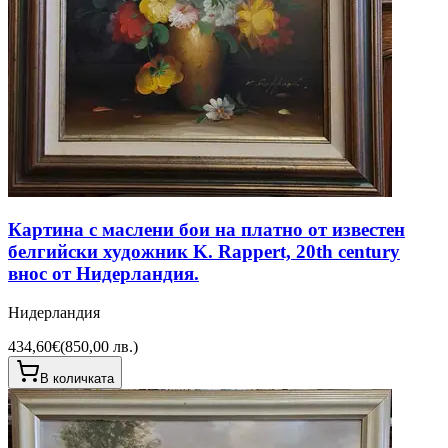
Картина с маслени бои на платно от известен
белгийски художник K. Rappert, 20th century
внос от Нидерландия.
Нидерландия
434,60€
(
850,00 лв.
)
В количката