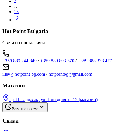
2
…
13
Hot Point Bulgaria
Света на носталгията
+359 889 244 849
/
+359 889 803 370
/
+359 888 333 477
iliev@hotpoint-bg.com
/
hotpointbg@gmail.com
Магазин
гр. Пазарджик, ул. Пловдивска 12 (магазин)
Работно време
Склад