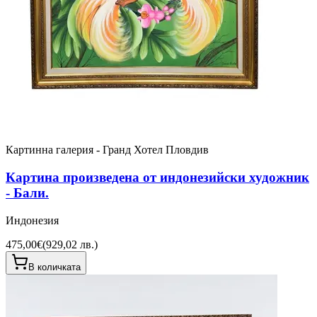
Картинна галерия - Гранд Хотел Пловдив
Картина произведена от индонезийски художник
- Бали.
Индонезия
475,00€
(
929,02 лв.
)
В количката