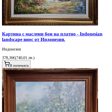
Картина с маслени бои на платно - Indonesian
landscape внос от Индонезия.
Индонезия
378,36€
(
740,01 лв.
)
В количката