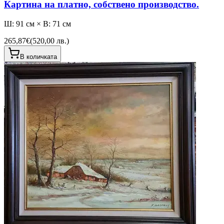
Картина на платно, собствено производство.
Ш: 91 см × В: 71 см
265,87€
(
520,00 лв.
)
В количката