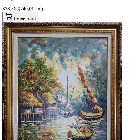
378,36€
(
740,01 лв.
)
В количката