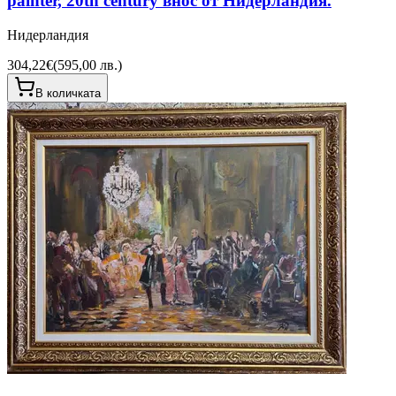
painter, 20th century внос от Нидерландия.
Нидерландия
304,22€
(
595,00 лв.
)
В количката