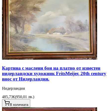
Картина с маслени бои на платно от известен
нидерландски художник FritsMeijer, 20th century
внос от Нидерландия.
Нидерландия
485,73€
(
950,01 лв.
)
В количката