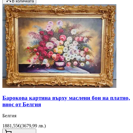
В количката
Барокова картина върху маслени бои на платно,
внос от Белгия
Белгия
1881,55€
(
3679,99 лв.
)