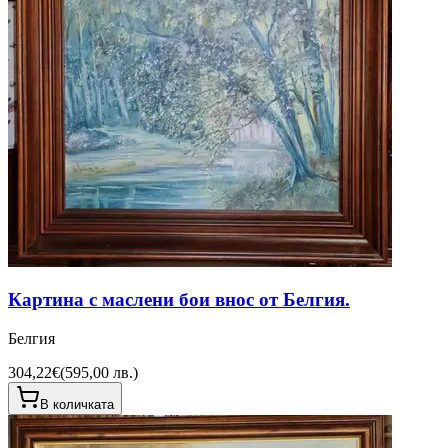
Картина с маслени бои внос от Белгия.
Белгия
304,22€
(
595,00 лв.
)
В количката