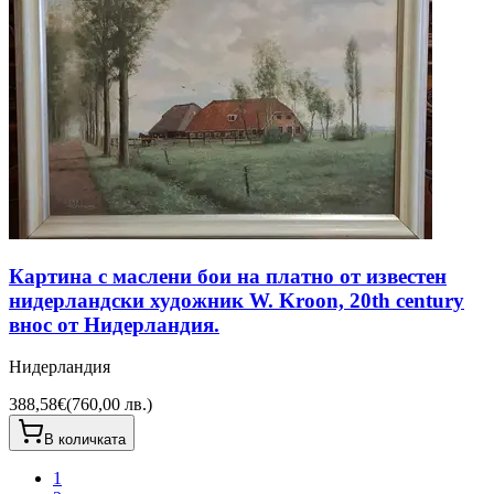
Картина с маслени бои на платно от известен
нидерландски художник W. Kroon, 20th century
внос от Нидерландия.
Нидерландия
388,58€
(
760,00 лв.
)
В количката
1