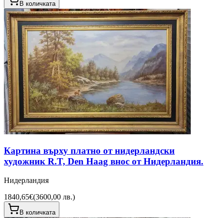
В количката
Картина върху платно от нидерландски
художник R.T, Den Haag внос от Нидерландия.
Нидерландия
1840,65€
(
3600,00 лв.
)
В количката