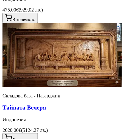
475,00€
(
929,02 лв.
)
В количката
Складова база - Пазарджик
Тайната Вечеря
Индонезия
2620,00€
(
5124,27 лв.
)