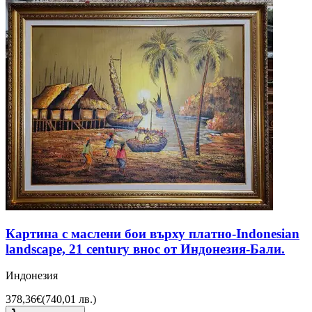
Картина с маслени бои върху платно-Indonesian
landscape, 21 century внос от Индонезия-Бали.
Индонезия
378,36€
(
740,01 лв.
)