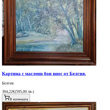
Картина с маслени бои внос от Белгия.
Белгия
304,22€
(
595,00 лв.
)
В количката