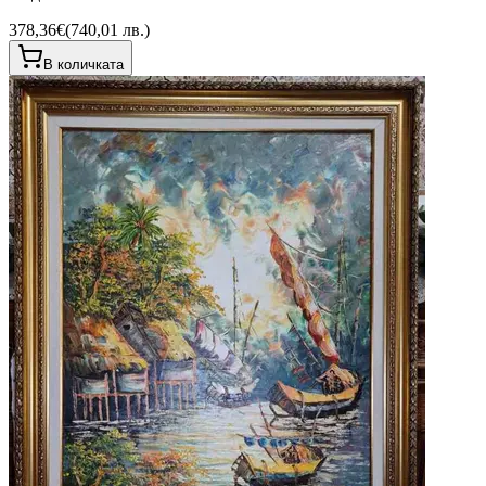
378,36€
(
740,01 лв.
)
В количката