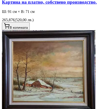
Картина на платно, собствено производство.
Ш: 91 см × В: 71 см
265,87€
(
520,00 лв.
)
В количката