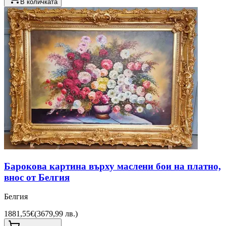
В количката
Барокова картина върху маслени бои на платно,
внос от Белгия
Белгия
1881,55€
(
3679,99 лв.
)