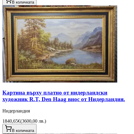
В количката
Картина върху платно от нидерландски
художник R.T, Den Haag внос от Нидерландия.
Нидерландия
1840,65€
(
3600,00 лв.
)
В количката