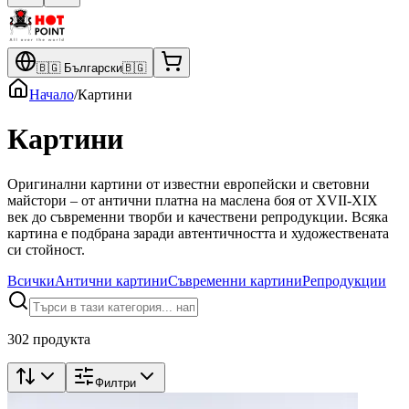
🇧🇬
Български
🇧🇬
Начало
/
Картини
Картини
Оригинални картини от известни европейски и световни
майстори – от антични платна на маслена боя от XVII-XIX
век до съвременни творби и качествени репродукции. Всяка
картина е подбрана заради автентичността и художествената
си стойност.
Всички
Антични картини
Съвременни картини
Репродукции
302 продукта
Филтри