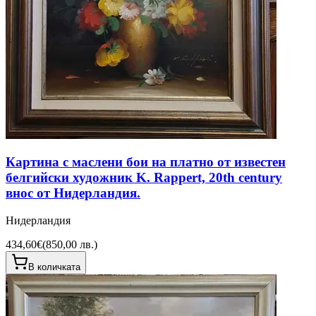
Картина с маслени бои на платно от известен
белгийски художник K. Rappert, 20th century
внос от Нидерландия.
Нидерландия
434,60€
(
850,00 лв.
)
В количката