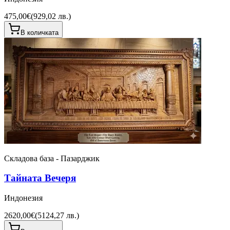
475,00€
(
929,02 лв.
)
В количката
Складова база - Пазарджик
Тайната Вечеря
Индонезия
2620,00€
(
5124,27 лв.
)