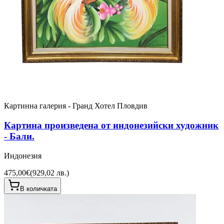
Картинна галерия - Гранд Хотел Пловдив
Картина произведена от индонезийски художник
- Бали.
Индонезия
475,00€
(
929,02 лв.
)
В количката