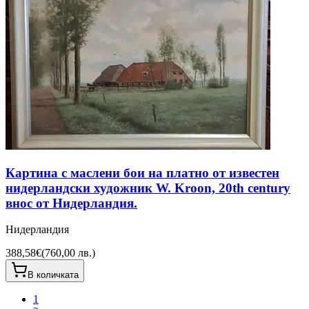
Картина с маслени бои на платно от известен
нидерландски художник W. Kroon, 20th century
внос от Нидерландия.
Нидерландия
388,58€
(
760,00 лв.
)
В количката
1