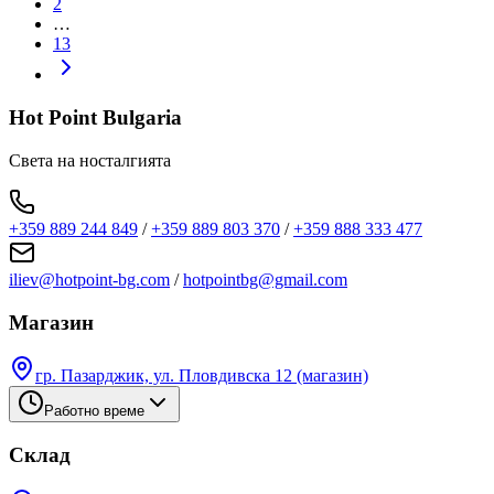
2
…
13
Hot Point Bulgaria
Света на носталгията
+359 889 244 849
/
+359 889 803 370
/
+359 888 333 477
iliev@hotpoint-bg.com
/
hotpointbg@gmail.com
Магазин
гр. Пазарджик, ул. Пловдивска 12 (магазин)
Работно време
Склад