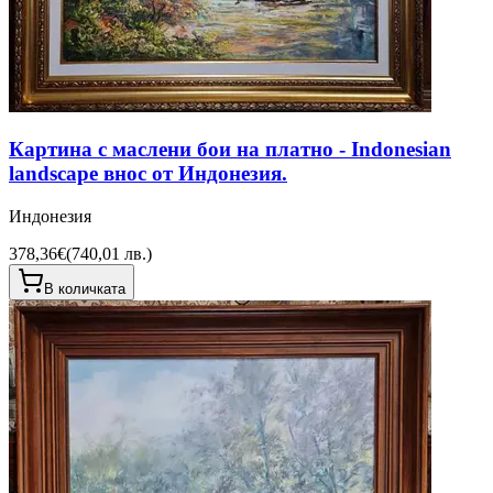
Картина с маслени бои на платно - Indonesian
landscape внос от Индонезия.
Индонезия
378,36€
(
740,01 лв.
)
В количката