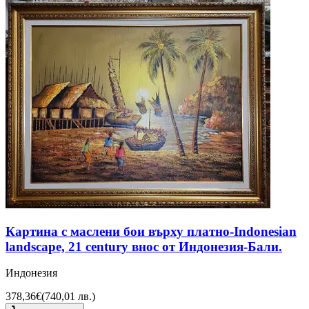
Картина с маслени бои върху платно-Indonesian
landscape, 21 century внос от Индонезия-Бали.
Индонезия
378,36€
(
740,01 лв.
)