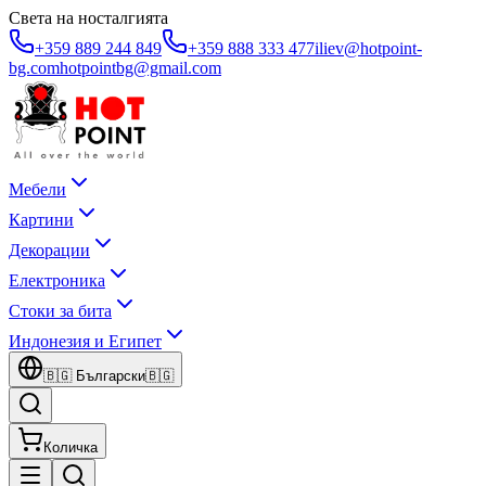
Света на носталгията
+359 889 244 849
+359 888 333 477
iliev@hotpoint-
bg.com
hotpointbg@gmail.com
Мебели
Картини
Декорации
Електроника
Стоки за бита
Индонезия и Египет
🇧🇬
Български
🇧🇬
Количка