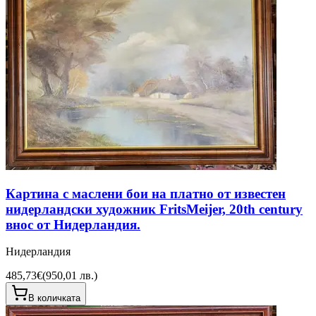
Картина с маслени бои на платно от известен
нидерландски художник FritsMeijer, 20th century
внос от Нидерландия.
Нидерландия
485,73€
(
950,01 лв.
)
В количката