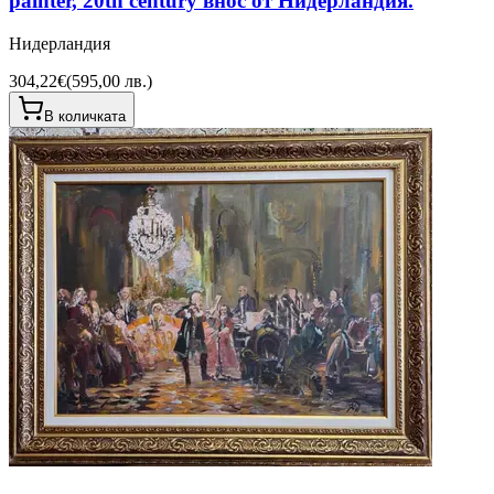
painter, 20th century внос от Нидерландия.
Нидерландия
304,22€
(
595,00 лв.
)
В количката