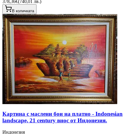
378,36€
(
740,01 лв.
)
В количката
Картина с маслени бои на платно - Indonesian
landscape, 21 century внос от Индонезия.
Индонезия