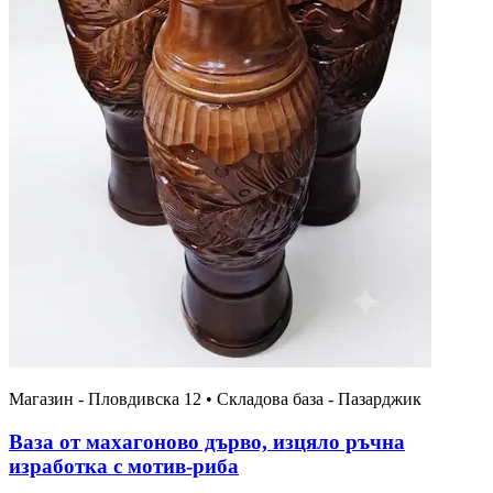
Магазин - Пловдивска 12 • Складова база - Пазарджик
Ваза от махагоново дърво, изцяло ръчна
изработка с мотив-риба