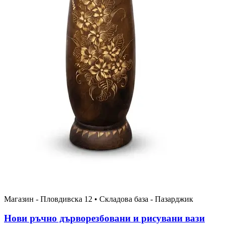
Магазин - Пловдивска 12 • Складова база - Пазарджик
Нови ръчно дърворезбовани и рисувани вази