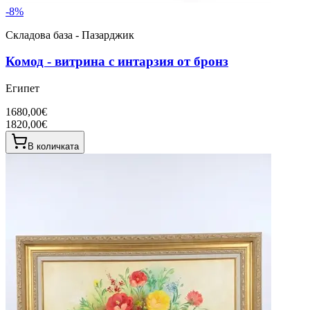
-
8
%
Складова база - Пазарджик
Комод - витрина с интарзия от бронз
Египет
1680,00€
1820,00€
В количката