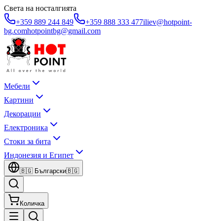
Света на носталгията
+359 889 244 849
+359 888 333 477
iliev@hotpoint-
bg.com
hotpointbg@gmail.com
Мебели
Картини
Декорации
Електроника
Стоки за бита
Индонезия и Египет
🇧🇬
Български
🇧🇬
Количка