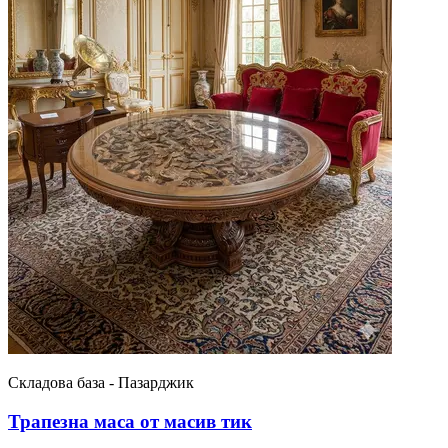
Складова база - Пазарджик
Трапезна маса от масив тик