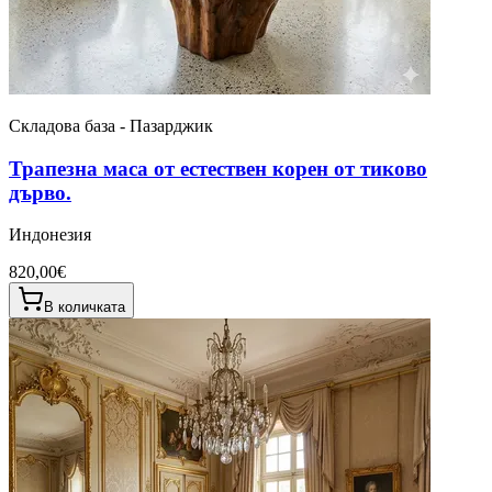
Складова база - Пазарджик
Трапезна маса от естествен корен от тиково
дърво.
Индонезия
820,00€
В количката