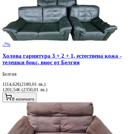
-
7
%
Холова гарнитура 3 + 2 + 1, естествена кожа -
телешки бокс, внос от Белгия
Белгия
1114,62€
(
2180,01 лв.
)
1201,54€ (2350,01 лв.)
В количката