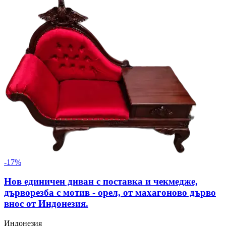
-
17
%
Нов единичен диван с поставка и чекмедже,
дърворезба с мотив - орел, от махагоново дърво
внос от Индонезия.
Индонезия