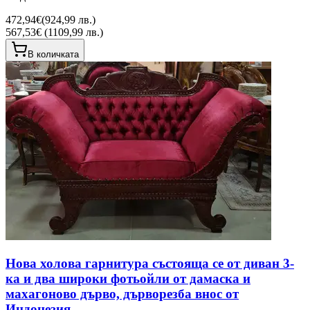
472,94€
(
924,99 лв.
)
567,53€ (1109,99 лв.)
В количката
Нова холова гарнитура състояща се от диван 3-
ка и два широки фотьойли от дамаска и
махагоново дърво, дърворезба внос от
Индонезия.