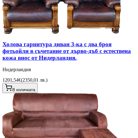
Холова гарнитура диван 3-ка с два броя
фотьойли в съчетание от дърво-дъб с естествена
кожа внос от Нидерландия.
Нидерландия
1201,54€
(
2350,01 лв.
)
В количката