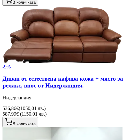
В количката
-
9
%
Диван от естествена кафява кожа + място за
релакс, внос от Нидерландия.
Нидерландия
536,86€
(
1050,01 лв.
)
587,99€ (1150,01 лв.)
В количката