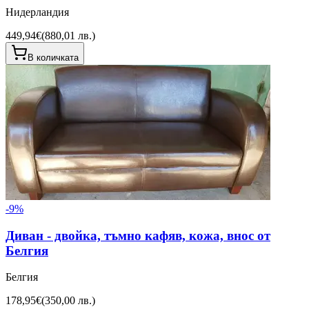
Нидерландия
449,94€
(
880,01 лв.
)
В количката
-
9
%
Диван - двойка, тъмно кафяв, кожа, внос от
Белгия
Белгия
178,95€
(
350,00 лв.
)