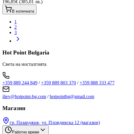
196,85€ (385,01 лв.)
В количката
1
2
3
Hot Point Bulgaria
Света на носталгията
+359 889 244 849
/
+359 889 803 370
/
+359 888 333 477
iliev@hotpoint-bg.com
/
hotpointbg@gmail.com
Магазин
гр. Пазарджик, ул. Пловдивска 12 (магазин)
Работно време