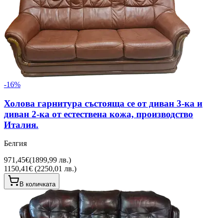
-
16
%
Холова гарнитура състояща се от диван 3-ка и
диван 2-ка от естествена кожа, производство
Италия.
Белгия
971,45€
(
1899,99 лв.
)
1150,41€ (2250,01 лв.)
В количката