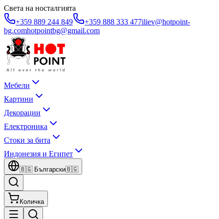
Света на носталгията
+359 889 244 849
+359 888 333 477
iliev@hotpoint-
bg.com
hotpointbg@gmail.com
Мебели
Картини
Декорации
Електроника
Стоки за бита
Индонезия и Египет
🇧🇬
Български
🇧🇬
Количка