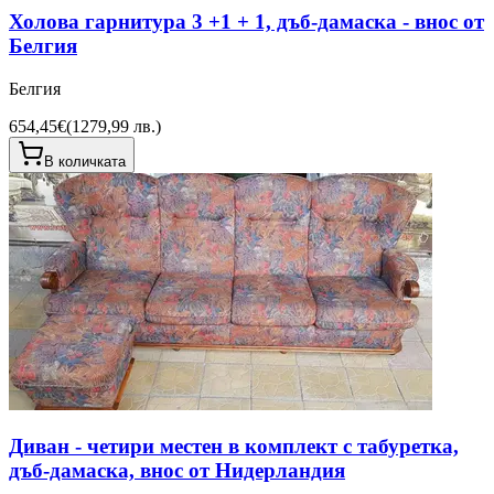
Холова гарнитура 3 +1 + 1, дъб-дамаска - внос от
Белгия
Белгия
654,45€
(
1279,99 лв.
)
В количката
Диван - четири местен в комплект с табуретка,
дъб-дамаска, внос от Нидерландия