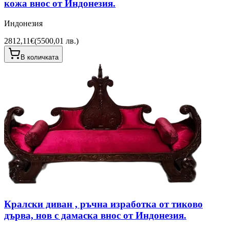
кожа внос от Индонезия.
Индонезия
2812,11€
(
5500,01 лв.
)
В количката
Кралски диван , ръчна изработка от тиково
дърва, нов с дамаска внос от Индонезия.