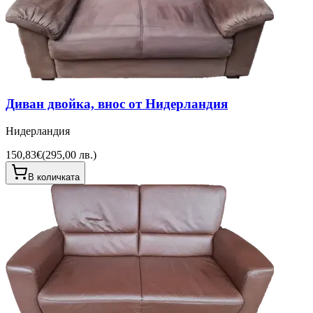
Диван двойка, внос от Нидерландия
Нидерландия
150,83€
(
295,00 лв.
)
В количката