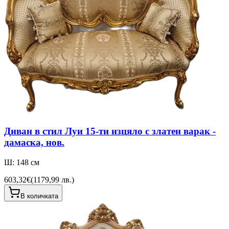
Диван в стил Луи 15-ти изцяло с златен варак -
дамаска, нов.
Ш: 148 см
603,32€
(
1179,99 лв.
)
В количката