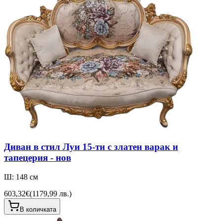
Диван в стил Луи 15-ти с златен варак и
тапецерия - нов
Ш: 148 см
603,32€
(
1179,99 лв.
)
В количката