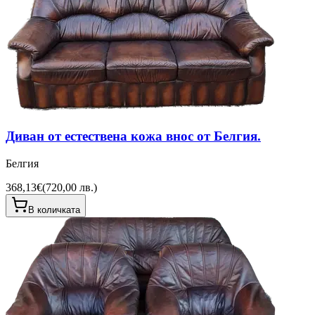
Диван от естествена кожа внос от Белгия.
Белгия
368,13€
(
720,00 лв.
)
В количката