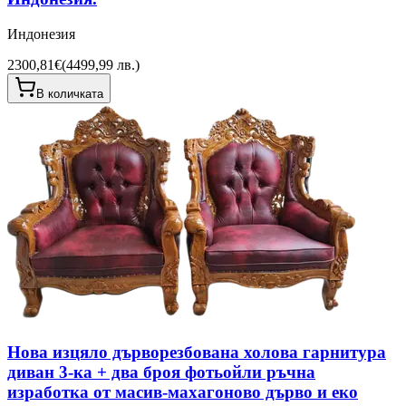
Индонезия
2300,81€
(
4499,99 лв.
)
В количката
Нова изцяло дърворезбована холова гарнитура
диван 3-ка + два броя фотьойли ръчна
изработка от масив-махагоново дърво и еко