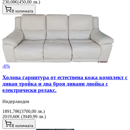
230,08€
(
450,00 лв.
)
В количката
-
6
%
Холова гарнитура от естествена кожа комплект с
диван тройка и два броя дивани двойка с
електрически релакс.
Нидерландия
1891,78€
(
3700,00 лв.
)
2019,60€ (3949,99 лв.)
В количката