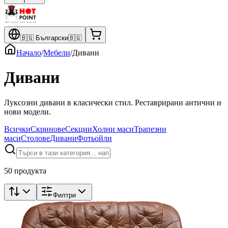
🇧🇬
Български
🇧🇬
Начало
/
Мебели
/
Дивани
Дивани
Луксозни дивани в класически стил. Реставрирани антични и
нови модели.
Всички
Скринове
Секции
Холни маси
Трапезни
маси
Столове
Дивани
Фотьойли
50 продукта
Филтри