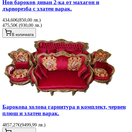
Нов бароков диван 2-ка от махагон и
дърворезба с златен варак.
434,60€
(
850,00 лв.
)
475,50€ (930,00 лв.)
В количката
Барокова холова гарнитура в комплект, червен
плюш и златен варак.
4857,27€
(
9499,99 лв.
)