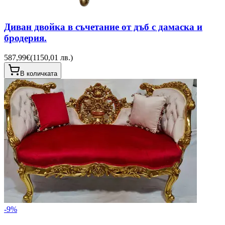
Диван двойка в съчетание от дъб с дамаска и
бродерия.
587,99€
(
1150,01 лв.
)
В количката
-
9
%