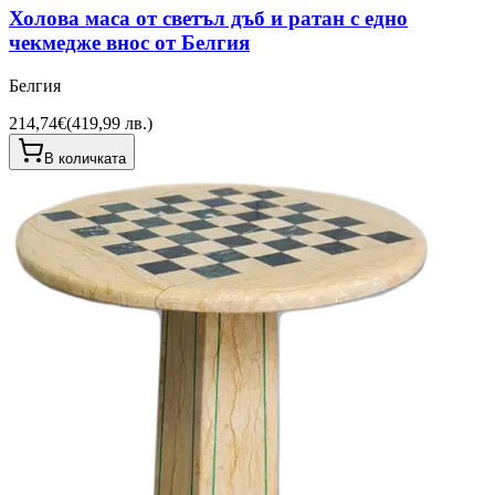
Холова маса от светъл дъб и ратан с едно
чекмедже внос от Белгия
Белгия
214,74€
(
419,99 лв.
)
В количката