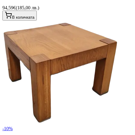
94,59€
(
185,00 лв.
)
В количката
-
10
%