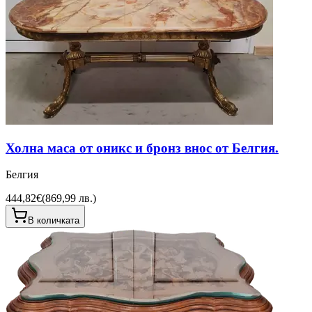
Холна маса от оникс и бронз внос от Белгия.
Белгия
444,82€
(
869,99 лв.
)
В количката