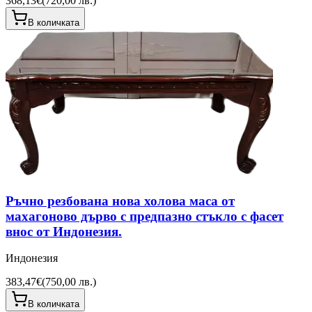
368,13€
(
720,00 лв.
)
В количката
Ръчно резбована нова холова маса от
махагоново дърво с предпазно стъкло с фасет
внос от Индонезия.
Индонезия
383,47€
(
750,00 лв.
)
В количката