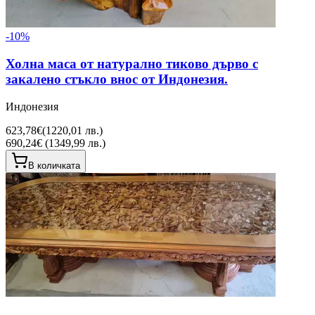
-
10
%
Холна маса от натурално тиково дърво с
закалено стъкло внос от Индонезия.
Индонезия
623,78€
(
1220,01 лв.
)
690,24€ (1349,99 лв.)
В количката