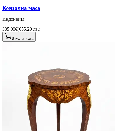
Конзолна маса
Индонезия
335,00€
(
655,20 лв.
)
В количката