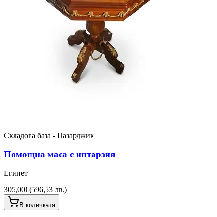
Складова база - Пазарджик
Помощна маса с интарзия
Египет
305,00€
(
596,53 лв.
)
В количката