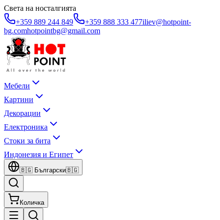
Света на носталгията
+359 889 244 849
+359 888 333 477
iliev@hotpoint-
bg.com
hotpointbg@gmail.com
Мебели
Картини
Декорации
Електроника
Стоки за бита
Индонезия и Египет
🇧🇬
Български
🇧🇬
Количка