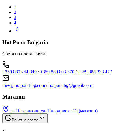
1
2
3
4
Hot Point Bulgaria
Света на носталгията
+359 889 244 849
/
+359 889 803 370
/
+359 888 333 477
iliev@hotpoint-bg.com
/
hotpointbg@gmail.com
Магазин
гр. Пазарджик, ул. Пловдивска 12 (магазин)
Работно време