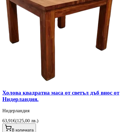
Холова квадратна маса от светъл дъб внос от
Нидерландия.
Нидерландия
63,91€
(
125,00 лв.
)
В количката