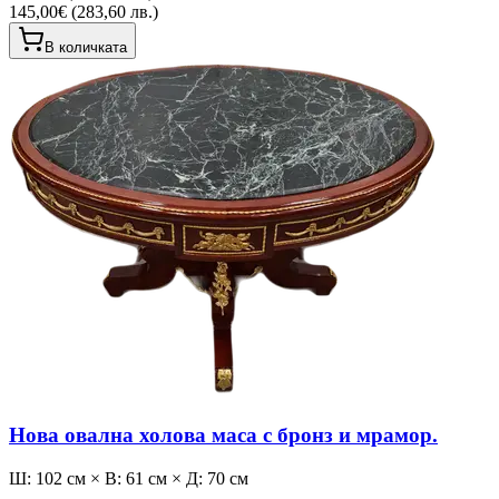
145,00€ (283,60 лв.)
В количката
Нова овална холова маса с бронз и мрамор.
Ш: 102 см × В: 61 см × Д: 70 см