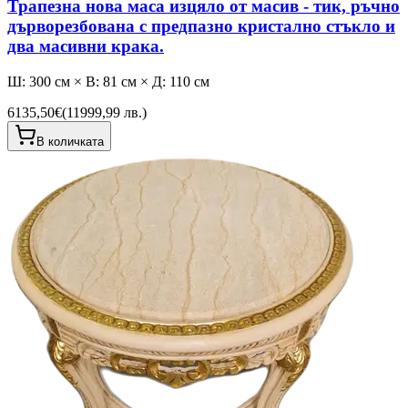
Трапезна нова маса изцяло от масив - тик, ръчно
дърворезбована с предпазно кристално стъкло и
два масивни крака.
Ш: 300 см × В: 81 см × Д: 110 см
6135,50€
(
11999,99 лв.
)
В количката