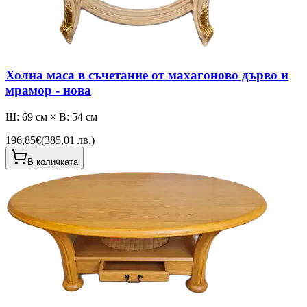
Холна маса в съчетание от махагоново дърво и
мрамор - нова
Ш: 69 см × В: 54 см
196,85€
(
385,01 лв.
)
В количката