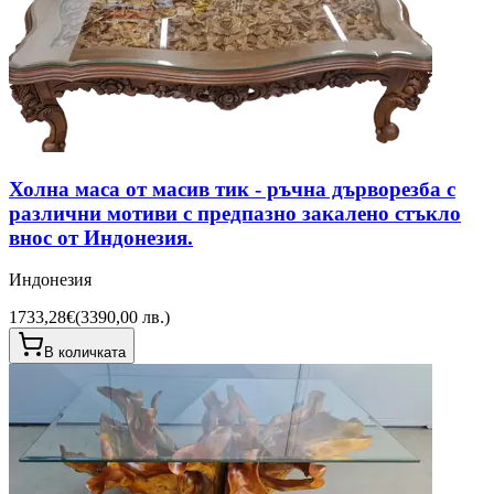
Холна маса от масив тик - ръчна дърворезба с
различни мотиви с предпазно закалено стъкло
внос от Индонезия.
Индонезия
1733,28€
(
3390,00 лв.
)
В количката