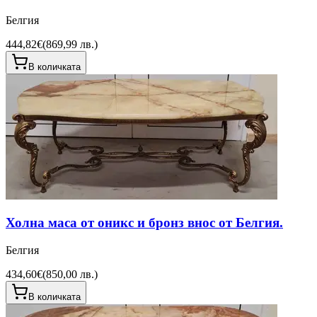
Белгия
444,82€
(
869,99 лв.
)
В количката
Холна маса от оникс и бронз внос от Белгия.
Белгия
434,60€
(
850,00 лв.
)
В количката