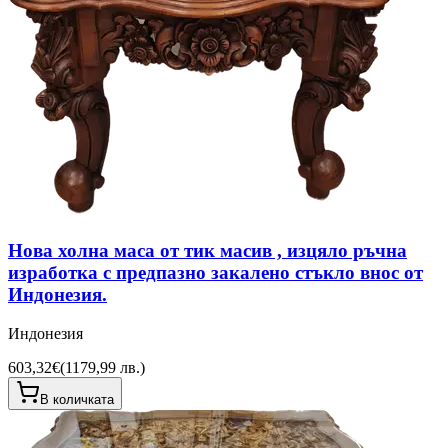
Нова холна маса от тик масив , изцяло ръчна
изработка с предпазно закалено стъкло внос от
Индонезия.
Индонезия
603,32€
(
1179,99 лв.
)
В количката