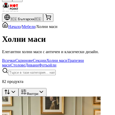
🇧🇬
Български
🇧🇬
Начало
/
Мебели
/
Холни маси
Холни маси
Елегантни холни маси с античен и класически дизайн.
Всички
Скринове
Секции
Холни маси
Трапезни
маси
Столове
Дивани
Фотьойли
82 продукта
Филтри