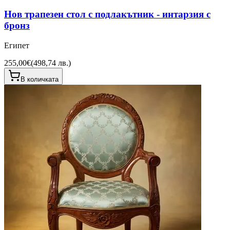
Нов трапезен стол с подлакътник - интарзия с
бронз
Египет
255,00€
(
498,74 лв.
)
В количката