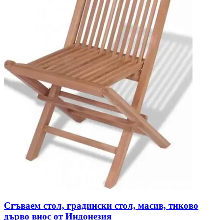
Сгъваем стол, градински стол, масив, тиково
дърво внос от Индонезия