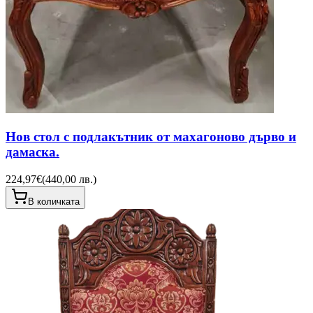
Нов стол с подлакътник от махагоново дърво и
дамаска.
224,97€
(
440,00 лв.
)
В количката