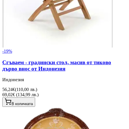
-
19
%
Сгъваем - градински стол, масив от тиково
дърво внос от Индонезия
Индонезия
56,24€
(
110,00 лв.
)
69,02€ (134,99 лв.)
В количката