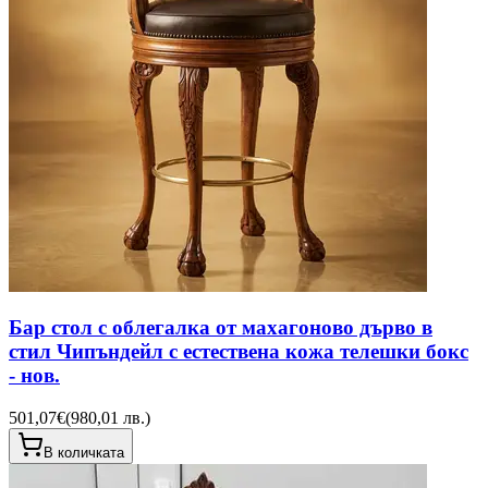
Бар стол с облегалка от махагоново дърво в
стил Чипъндейл с естествена кожа телешки бокс
- нов.
501,07€
(
980,01 лв.
)
В количката