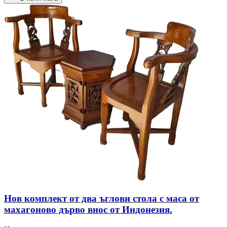
Нов комплект от два ъглови стола с маса от
махагоново дърво внос от Индонезия.