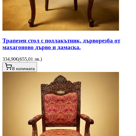
Трапезен стол с подлакътник, дърворезба от
махагоново дърво и дамаска.
334,90€
(
655,01 лв.
)
В количката