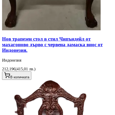
Нов трапезен стол в стил Чипъндейл от
махагоново дърво с червена дамаска внос от
Индонезия.
Индонезия
212,19€
(
415,01 лв.
)
В количката