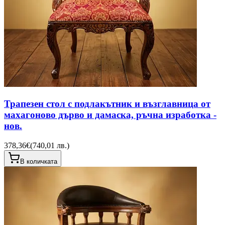
Трапезен стол с подлакътник и възглавница от
махагоново дърво и дамаска, ръчна изработка -
нов.
378,36€
(
740,01 лв.
)
В количката