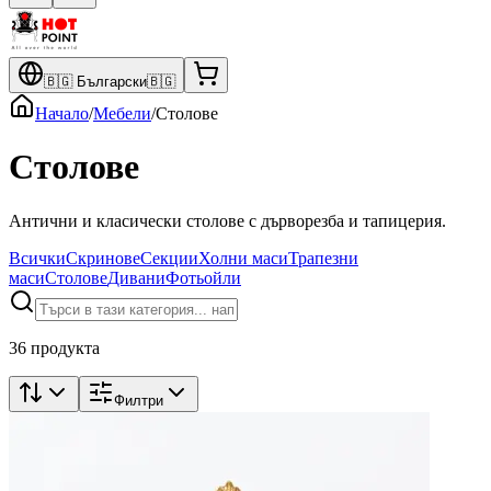
🇧🇬
Български
🇧🇬
Начало
/
Мебели
/
Столове
Столове
Антични и класически столове с дърворезба и тапицерия.
Всички
Скринове
Секции
Холни маси
Трапезни
маси
Столове
Дивани
Фотьойли
36 продукта
Филтри