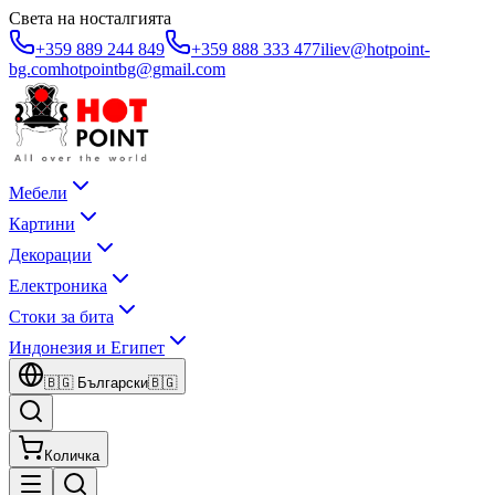
Света на носталгията
+359 889 244 849
+359 888 333 477
iliev@hotpoint-
bg.com
hotpointbg@gmail.com
Мебели
Картини
Декорации
Електроника
Стоки за бита
Индонезия и Египет
🇧🇬
Български
🇧🇬
Количка