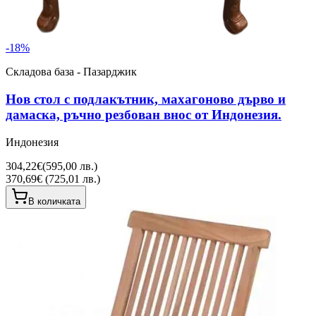
-
18
%
Складова база - Пазарджик
Нов стол с подлакътник, махагоново дърво и
дамаска, ръчно резбован внос от Индонезия.
Индонезия
304,22€
(
595,00 лв.
)
370,69€ (725,01 лв.)
В количката