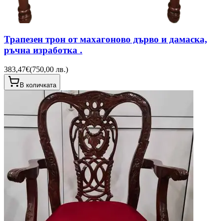
Трапезен трон от махагоново дърво и дамаска,
ръчна изработка .
383,47€
(
750,00 лв.
)
В количката