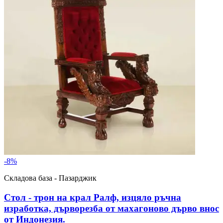
-
8
%
Складова база - Пазарджик
Стол - трон на крал Ралф, изцяло ръчна
изработка, дърворезба от махагоново дърво внос
от Индонезия.