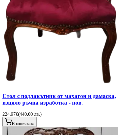
Стол с подлакътник от махагон и дамаска,
изцяло ръчна изработка - нов.
224,97€
(
440,00 лв.
)
В количката