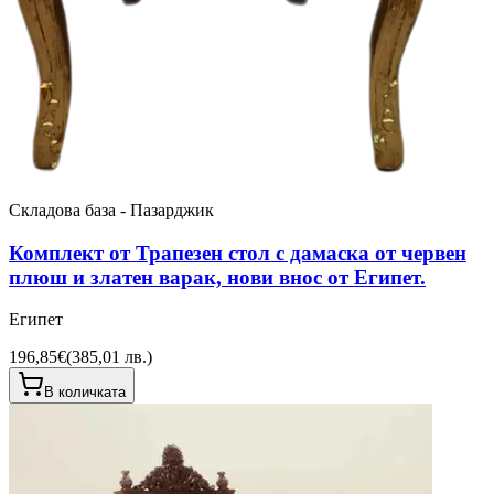
Складова база - Пазарджик
Комплект от Трапезен стол с дамаска от червен
плюш и златен варак, нови внос от Египет.
Египет
196,85€
(
385,01 лв.
)
В количката