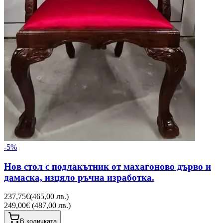
-
5
%
Нов стол с подлакътник от махагоново дърво и
дамаска, изцяло ръчна изработка.
237,75€
(
465,00 лв.
)
249,00€ (487,00 лв.)
В количката