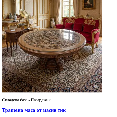
Складова база - Пазарджик
Трапезна маса от масив тик