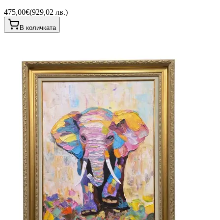
475,00€
(
929,02 лв.
)
В количката