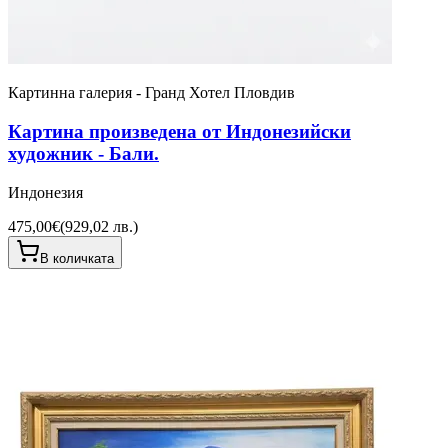
Картинна галерия - Гранд Хотел Пловдив
Картина произведена от Индонезийски
художник - Бали.
Индонезия
475,00€
(
929,02 лв.
)
В количката