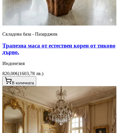
Складова база - Пазарджик
Трапезна маса от естествен корен от тиково
дърво.
Индонезия
820,00€
(
1603,78 лв.
)
В количката