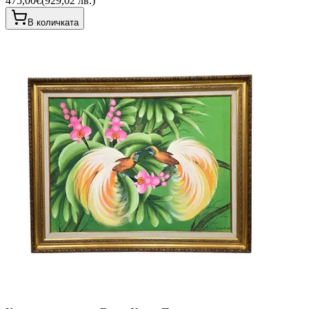
475,00€
(
929,02 лв.
)
В количката