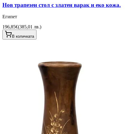
Нов трапезен стол с златен варак и еко кожа.
Египет
196,85€
(
385,01 лв.
)
В количката