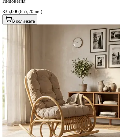
Индонезия
335,00€
(
655,20 лв.
)
В количката