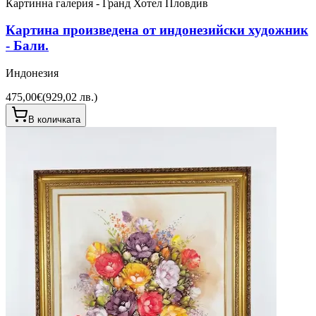
Картинна галерия - Гранд Хотел Пловдив
Картина произведена от индонезийски художник
- Бали.
Индонезия
475,00€
(
929,02 лв.
)
В количката