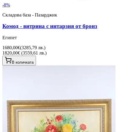
-
8
%
Складова база - Пазарджик
Комод - витрина с интарзия от бронз
Египет
1680,00€
(
3285,79 лв.
)
1820,00€ (3559,61 лв.)
В количката