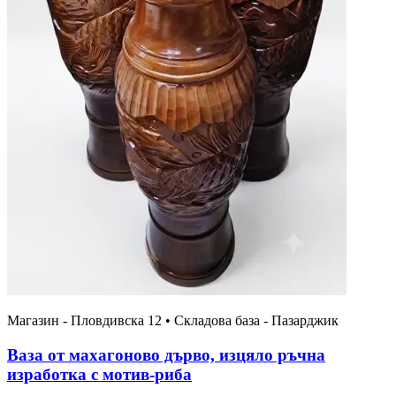
Магазин - Пловдивска 12 • Складова база - Пазарджик
Ваза от махагоново дърво, изцяло ръчна
изработка с мотив-риба