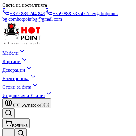
Света на носталгията
+359 889 244 849
+359 888 333 477
iliev@hotpoint-
bg.com
hotpointbg@gmail.com
Мебели
Картини
Декорации
Електроника
Стоки за бита
Индонезия и Египет
🇧🇬
Български
🇧🇬
Количка