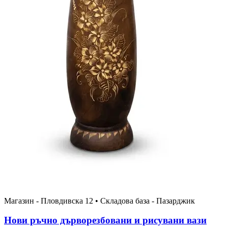
Магазин - Пловдивска 12 • Складова база - Пазарджик
Нови ръчно дърворезбовани и рисувани вази