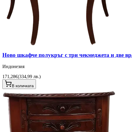
Ново шкафче полукръг с три чекмеджета и две вр
Индонезия
171,28€
(
334,99 лв.
)
В количката