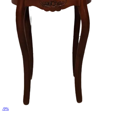
-
9
%