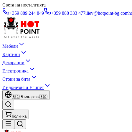
Света на носталгията
+359 889 244 849
+359 888 333 477
iliev@hotpoint-bg.com
h
Мебели
Картини
Декорации
Електроника
Стоки за бита
Индонезия и Египет
🇧🇬
Български
🇧🇬
Количка