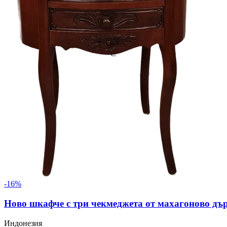
-
16
%
Ново шкафче с три чекмеджета от махагоново дър
Индонезия