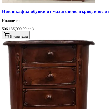
Нов шкаф за обувки от махагоново дърво, внос о
Индонезия
506,18€
(
990,00 лв.
)
В количката