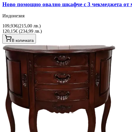
Ново помощно овално шкафче с 3 чекмеджета от 
Индонезия
109,93€
(
215,00 лв.
)
120,15€ (234,99 лв.)
В количката