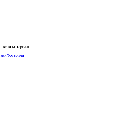
ствени материали.
ани
Фотьойли