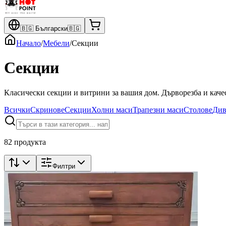
🇧🇬
Български
🇧🇬
Начало
/
Мебели
/
Секции
Секции
Класически секции и витрини за вашия дом. Дърворезба и каче
Всички
Скринове
Секции
Холни маси
Трапезни маси
Столове
Див
82 продукта
Филтри