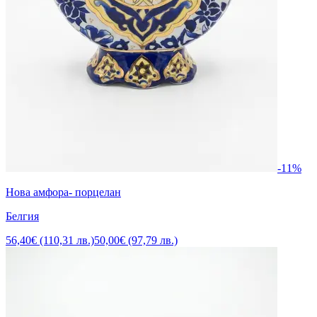
-11%
Нова амфора- порцелан
Белгия
56,40€ (110,31 лв.)
50,00€ (97,79 лв.)