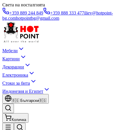
Света на носталгията
+359 889 244 849
+359 888 333 477
iliev@hotpoint-
bg.com
hotpointbg@gmail.com
Мебели
Картини
Декорации
Електроника
Стоки за бита
Индонезия и Египет
🇧🇬
Български
🇧🇬
Количка