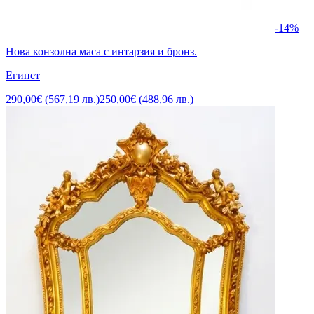
-14%
Нова конзолна маса с интарзия и бронз.
Египет
290,00€ (567,19 лв.)
250,00€ (488,96 лв.)